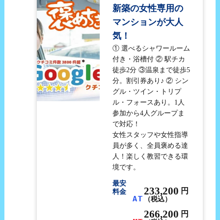
新築の女性専用の
マンションが大人
気！
① 選べるシャワールーム
付き・浴槽付 ② 駅チカ
徒歩2分 ③温泉まで徒歩5
分。割引券あり♪ ② シン
グル・ツイン・トリプ
ル・フォースあり。1人
参加から4人グループま
で対応！
女性スタッフや女性指導
員が多く、全員褒める達
人！楽しく教習できる環
境です。
最安
233,200
円
料金
AT
（税込）
266,200
円