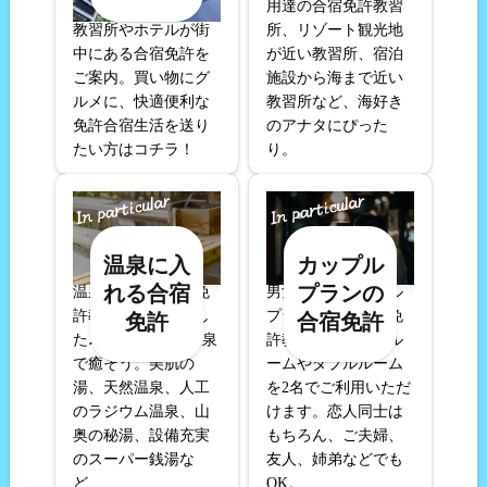
用達の合宿免許教習
教習所やホテルが街
所、リゾート観光地
中にある合宿免許を
が近い教習所、宿泊
ご案内。買い物にグ
施設から海まで近い
ルメに、快適便利な
教習所など、海好き
免許合宿生活を送り
のアナタにぴった
たい方はコチラ！
り。
温泉に入
カップル
れる合宿
プランの
温泉に入れる合宿免
男女同室のカップル
許教習所を集めまし
プランがある合宿免
免許
合宿免許
た♪
教習の疲れは温泉
許教習所。
ツインル
で癒そう。
美肌の
ームやダブルルーム
湯、天然温泉、人工
を2名でご利用いただ
のラジウム温泉、山
けます。恋人同士は
奥の秘湯、設備充実
もちろん、ご夫婦、
のスーパー銭湯な
友人、姉弟などでも
ど…
OK。