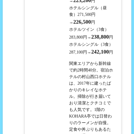
223,200
→
円
ホテルシングル（昼
食）271,500円
226,500
→
円
ホテルツイン（3食）
238,800
283,800円→
円
ホテルシングル（3食）
242,100
287,100円→
円
関東エリアから新幹線
で約2時間40分。宿泊ホ
テルの村山西口ホテル
は、2017年に建ったば
かりのキレイなホテ
ル。掃除が行き届いて
おり清潔とクチコミで
も人気です。1階の
KOHARA亭では日替わ
りのラーメンが自慢。
定食や丼ぶりもあるた