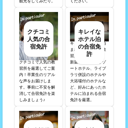
観光をしてみたり。
ください。
クチコミ
キレイな
人気の合
ホテル泊
キレイなホテルに泊
宿免許
の合宿免
まれる合宿免許の教
許
習所を集めました。
クチコミで人気の教
新築のホテルやリゾ
習所を厳選してご案
ートホテル、ライブ
内！卒業生のリアル
ラリ併設のホテルや
な声をお届けしま
大浴場付のホテルな
す。事前に不安を解
ど、好みにあったホ
消して合宿免許を楽
テルに泊まれる合宿
しみましょう♪
免許を厳選。