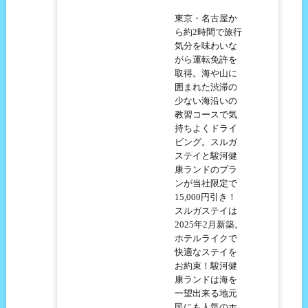
東京・名古屋か
ら約2時間で旅行
気分を味わいな
がら運転免許を
取得。海や山に
囲まれた渋滞の
少ない海沿いの
教習コースで気
持ちよくドライ
ビング。スルガ
ステイと駿河健
康ランドのプラ
ンが当社限定で
15,000円引き！
スルガステイは
2025年2月新築。
ホテルライクで
快適なステイを
お約束！駿河健
康ランドは海を
一望出来る地元
民にも人気のホ