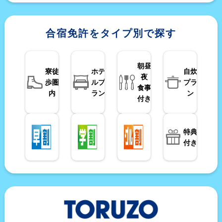
合宿免許をタイプ別で探す
朝昼
寮徒
ホテ
自炊
夜
歩圏
ルプ
プラ
食事
内
ラン
ン
付き
特典
付き