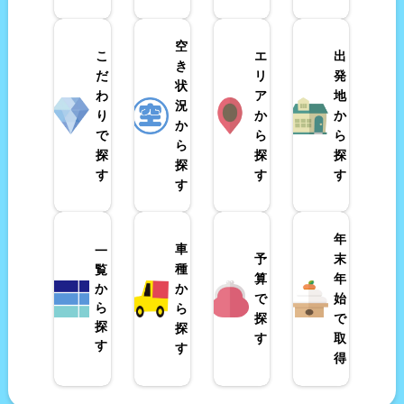
空
こ
エ
出
き
だ
リ
発
状
わ
ア
地
況
り
か
か
か
で
ら
ら
ら
探
探
探
探
す
す
す
す
年
車
一
予
末
種
覧
算
年
か
か
で
始
ら
ら
探
で
探
探
す
取
す
す
得