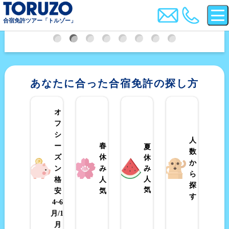
合宿免許ツアー「トルゾー」
1
2
3
4
5
6
7
8
あなたに合った合宿免許の探し方
オ
フ
シ
人
ー
春
夏
数
ズ
休
休
か
み
ン
み
ら
人
格
人
探
気
安
気
す
4~6
月/10~12
月