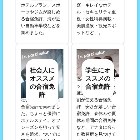
ホテルプラン、スポ
寮・キレイなホテ
ーツやジムが楽しめ
ル・セキュリティ重
る合宿免許、海が近
視・女性特典満載・
い自動車学校などを
美肌温泉・観光スポ
集めました。
ットなど…。
社会人に
学生にオ
オススメ
ススメの
高校生や大学生にピ
の合宿免
合宿免許
ッタリの合宿免許を
厳選してご案内。学
許
社会人におすすめの
割が使える合宿免
合宿免許を集めまし
許、安さが嬉しい合
た。ちょっと優雅に
宿免許、春休みや夏
ホテルステイ。オフ
休み期間の合宿免許
シーズンを狙って安
など、アナタに合っ
さを追求。ついでに
た教習所を見つけて