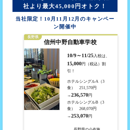
社より最大45,000円オトク！
当社限定！10月11月12月のキャンペー
ン開催中
長野県
信州中野自動車学校
10/9～11/25
入校は、
15,000
円（税込）割
引！
ホテルシングルA（3
食） 251,570円
236,570
→
円
ホテルシングルB（3
食） 268,070円
253,070
→
円
長野県の小布施