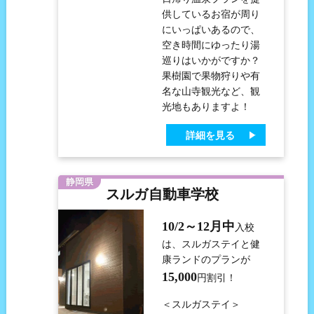
供しているお宿が周り
にいっぱいあるので、
空き時間にゆったり湯
巡りはいかがですか？
果樹園で果物狩りや有
名な山寺観光など、観
光地もありますよ！
詳細を見る
静岡県
スルガ自動車学校
10/2～12月中
入校
は、スルガステイと健
康ランドのプランが
15,000
円割引！
＜スルガステイ＞