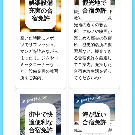
娯楽設備
観光地で
充実の合
合宿免許
観光できる合宿免許
宿免許
教習所一覧！有名観
光地の近くの教習
所、グルメや映画が
空いた時間にスポー
楽しめる都会の教習
ツでリフレッシュ。
所、歴史的名所の教
マンガを読みながら
習所など、観光でき
まったり。ジムやコ
る合宿免許を厳選し
ミックコーナーな
てご案内。充実した
ど、設備充実の教習
合宿免許生活を送っ
所をご案内。
てくださいね♪
街中で快
海が近い
適便利な
合宿免許
海が近い合宿免許を
合宿免許
厳選。サーファー御