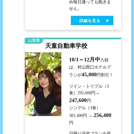
め毎日通っても飽きま
せん。
詳細を見る
山形県
天童自動車学校
10/1～12月中
入校
は、村山西口ホテルプ
45,000
ランが
円割引！
ツイン・トリプル（3
食）292,600円→
247,600
円
シングル（3食）
256,400
301,400円 →
円
日帰り温泉プランを提