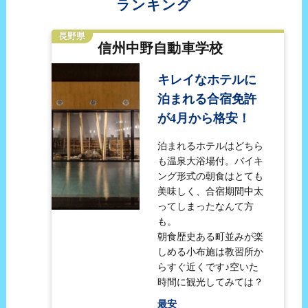
ランキング
長野県
信州中野自動車学校
キレイなホテルに
泊まれる合宿免許
が4月から格安！
泊まれるホテルはどちら
も温泉大浴場付。バイキ
ング形式の朝食はとても
美味しく、合宿期間中太
ってしまったなんて方
も。
朝食歴史ある町並みが楽
しめる小布施は教習所か
らすぐ近くです♪空いた
時間に観光してみては？
最安