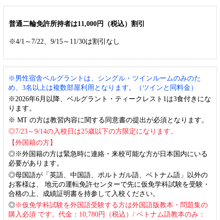
普通二輪免許所持者は11,000円（税込）割引
※4/1～7/22、9/15～11/30は割引なし
※男性宿舎ベルグラントは、シングル・ツインルームのみのた
め、3名以上は複数部屋利用となります。（ツインと同料金）
※2026年6月以降、ベルグラント・ティークレスト1は3食付きにな
ります。
※ MT の方は教習内容に関する同意書の提出が必須となります。
◎7/23～9/14の入校日は25歳以下の方限定になります。
【外国籍の方】
◎※外国籍の方は緊急時に連絡・来校可能な方が日本国内にいる
必要があります。
◎母国語が「英語、中国語、ポルトガル語、ベトナム語」以外の
お客様は、 地元の運転免許センターで先に仮免学科試験を受験・
合格の上、成績証明書を持参して入校ください。
◎
※仮免学科試験を外国語受験する方は外国語版教本・問題集の
購入必須 です。代金：10,780円（税込）/ ベトナム語教本のみ：