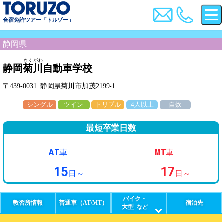
合宿免許ツアー「トルゾー」
静岡県
きくがわ
静岡
菊川
自動車学校
〒439-0031 静岡県菊川市加茂2199-1
シングル
ツイン
トリプル
4人以上
自炊
最短卒業日数
AT
MT
車
車
15
17
日～
日～
バイク・
教習所情報
普通車（AT/MT）
宿泊先
大型
など