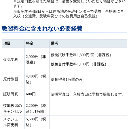
※規定日数を超えた場合は、宿舎を変更していただく場合がござい
ます。
※仮免学科4回目からは住所地の免許センターで受験、合格後に再
入校（交通費、受験料及びその他費用は自己負担）
教習料金に含まれない必要経費
項目
料金
備考
仮免試験手数料1,800円/回（非課税）
2,900円（非
仮免学科
課税）
仮免交付手数料1,100円（非課税）
4,400円（税
原付教習
※希望者1時間のみ
込）
証明写真
600円
証明写真は、入校当日に学校で撮影します。
技能教習の
2,200円（税
キャンセル
込）/1時限
スケジュー
5,500円（税
ル変更料
込）