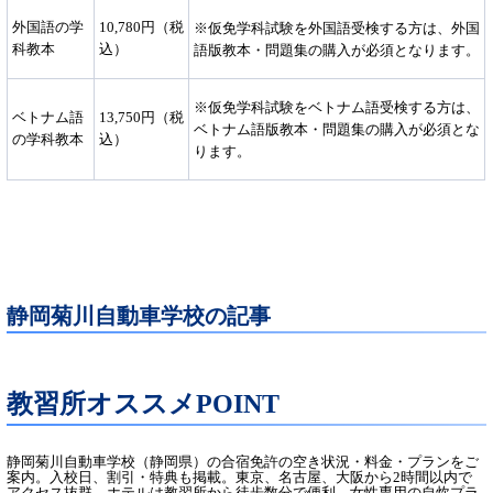
外国語の学
10,780円（税
※仮免学科試験を外国語受検する方は、外国
科教本
込）
語版教本・問題集の購入が必須となります。
※仮免学科試験をベトナム語受検する方は、
ベトナム語
13,750円（税
ベトナム語版教本・問題集の購入が必須とな
の学科教本
込）
ります。
静岡菊川自動車学校の記事
教習所オススメPOINT
静岡菊川自動車学校（静岡県）の合宿免許の空き状況・料金・プランをご
案内。入校日、割引・特典も掲載。東京、名古屋、大阪から2時間以内で
アクセス抜群。ホテルは教習所から徒歩数分で便利。女性専用の自炊プラ