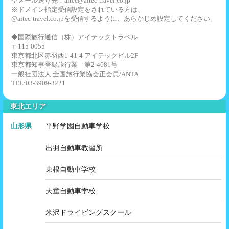
空メール送り先：aitec@aitec-travel.co.jp
※ドメイン指定受信設定をされている方は、
@aitec-travel.co.jpを受信するように、あらかじめ設定してください。
◆国際旅行通信（株）アイテックトラベル
〒115-0055
東京都北区赤羽西1-41-4 アイテックビル2F
東京都知事登録旅行業 第2-4681号
一般社団法人 全国旅行業協会正会員/ANTA
TEL:03-3909-3221
東北エリア
山形県
平野学園自動車学校
出羽自動車教習所
東根自動車学校
天童自動車学校
米沢ドライビングスクール