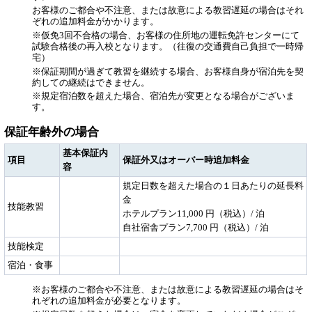
お客様のご都合や不注意、または故意による教習遅延の場合はそれ
ぞれの追加料金がかかります。
※仮免3回不合格の場合、お客様の住所地の運転免許センターにて
試験合格後の再入校となります。（往復の交通費自己負担で一時帰
宅）
※保証期間が過ぎて教習を継続する場合、お客様自身が宿泊先を契
約しての継続はできません。
※規定宿泊数を超えた場合、宿泊先が変更となる場合がございま
す。
保証年齢外の場合
基本保証内
項目
保証外又はオーバー時追加料金
容
規定日数を超えた場合の１日あたりの延長料
金
技能教習
ホテルプラン11,000 円（税込）/ 泊
自社宿舎プラン7,700 円（税込）/ 泊
技能検定
宿泊・食事
※お客様のご都合や不注意、または故意による教習遅延の場合はそ
れぞれの追加料金が必要となります。