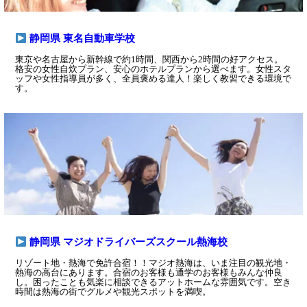
静岡県 東名自動車学校
東京や名古屋から新幹線で約1時間、関西から2時間の好アクセス。
格安の女性自炊プラン、安心のホテルプランから選べます。女性スタ
ッフや女性指導員が多く、全員褒める達人！楽しく教習できる環境で
す。
静岡県 マジオドライバーズスクール熱海校
リゾート地・熱海で免許合宿！！マジオ熱海は、いま注目の観光地・
熱海の高台にあります。合宿のお客様も通学のお客様もみんな仲良
し。困ったことも気楽に相談できるアットホームな雰囲気です。空き
時間は熱海の街でグルメや観光スポットを満喫。