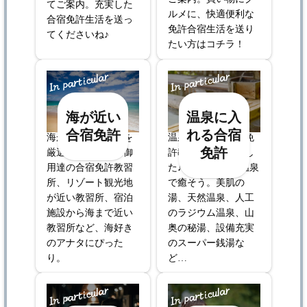
てご案内。充実した
ルメに、快適便利な
合宿免許生活を送っ
免許合宿生活を送り
てくださいね♪
たい方はコチラ！
海が近い
温泉に入
合宿免許
れる合宿
海が近い合宿免許を
温泉に入れる合宿免
免許
厳選。サーファー御
許教習所を集めまし
用達の合宿免許教習
た♪
教習の疲れは温泉
所、リゾート観光地
で癒そう。
美肌の
が近い教習所、宿泊
湯、天然温泉、人工
施設から海まで近い
のラジウム温泉、山
教習所など、海好き
奥の秘湯、設備充実
のアナタにぴった
のスーパー銭湯な
り。
ど…