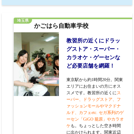
埼玉県
かごはら自動車学校
教習所の近くにドラッ
グストア・スーパー・
カラオケ・ゲーセンな
ど必要店舗を網羅！
東京駅から約1時間20分。関東
エリアにお住まいの方にオス
スメです。教習所の近くに
ス
ーパー、ドラッグストア、フ
ァッションモールやマクドナ
ルド、カフェetc. セガ系列のゲ
ーセン「GiGO 籠原」やカラオ
ケ
も。ちょっとした空き時間
に出かけられます。関東近辺