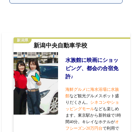
新潟県
新潟中央自動車学校
水族館に映画にショッ
ピング、都会の合宿免
許♪
海鮮グルメに海水浴場に水族
館
など観光グルメスポット盛
りだくさん。
シネコンやショ
ッピングモール
なども楽しめ
ます。東京駅から新幹線で1時
間40分。キレイなホテルが
オ
フシーズン20万円台
で利用で