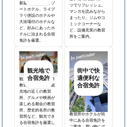
新築のホテルやリゾ
ツでリフレッシュ。
ートホテル、ライブ
マンガを読みながら
ラリ併設のホテルや
まったり。ジムやコ
大浴場付のホテルな
ミックコーナーな
ど、好みにあったホ
ど、設備充実の教習
テルに泊まれる合宿
所をご案内。
免許を厳選。
観光地で
街中で快
合宿免許
適便利な
観光できる合宿免許
合宿免許
教習所一覧！有名観
光地の近くの教習
所、グルメや映画が
楽しめる都会の教習
所、歴史的名所の教
教習所やホテルが街
習所など、観光でき
中にある合宿免許を
る合宿免許を厳選し
ご案内。買い物にグ