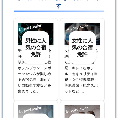
す
男性に人
女性に人
気の合宿
気の合宿
男性に人気の合宿免
女性に人気の合宿免
免許
免許
許教習所はコチラ！
許教習所を集めまし
駅チカのコスパ最強
た。女性専用合宿
ホテルプラン、スポ
寮・キレイなホテ
ーツやジムが楽しめ
ル・セキュリティ重
る合宿免許、海が近
視・女性特典満載・
い自動車学校などを
美肌温泉・観光スポ
集めました。
ットなど…。