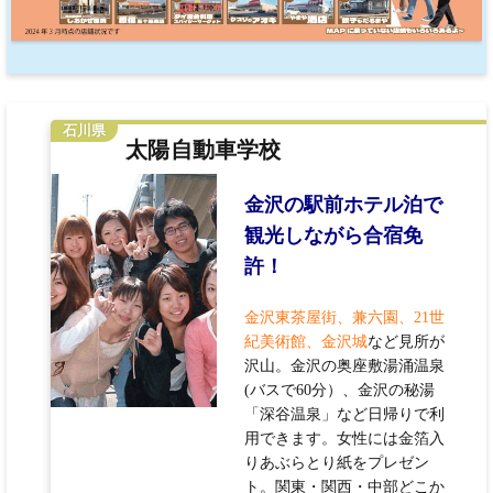
石川県
太陽自動車学校
金沢の駅前ホテル泊で
観光しながら合宿免
許！
金沢東茶屋街、兼六園、21世
紀美術館、金沢城
など見所が
沢山。金沢の奥座敷湯涌温泉
(バスで60分）、金沢の秘湯
「深谷温泉」など日帰りで利
用できます。女性には金箔入
りあぶらとり紙をプレゼン
ト。関東・関西・中部どこか