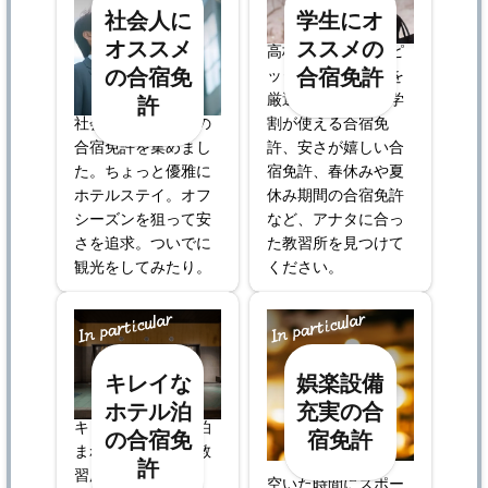
社会人に
学生にオ
オススメ
ススメの
高校生や大学生にピ
の合宿免
合宿免許
ッタリの合宿免許を
厳選してご案内。学
許
社会人におすすめの
割が使える合宿免
合宿免許を集めまし
許、安さが嬉しい合
た。ちょっと優雅に
宿免許、春休みや夏
ホテルステイ。オフ
休み期間の合宿免許
シーズンを狙って安
など、アナタに合っ
さを追求。ついでに
た教習所を見つけて
観光をしてみたり。
ください。
キレイな
娯楽設備
ホテル泊
充実の合
キレイなホテルに泊
の合宿免
宿免許
まれる合宿免許の教
許
習所を集めました。
空いた時間にスポー