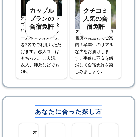
カップル
クチコミ
プランの
人気の合
男女同室のカップル
プランがある合宿免
合宿免許
宿免許
許教習所。
ツインル
クチコミで人気の教
ームやダブルルーム
習所を厳選してご案
を2名でご利用いただ
内！卒業生のリアル
けます。恋人同士は
な声をお届けしま
もちろん、ご夫婦、
す。事前に不安を解
友人、姉弟などでも
消して合宿免許を楽
OK。
しみましょう♪
あなたに合った探し方
オ