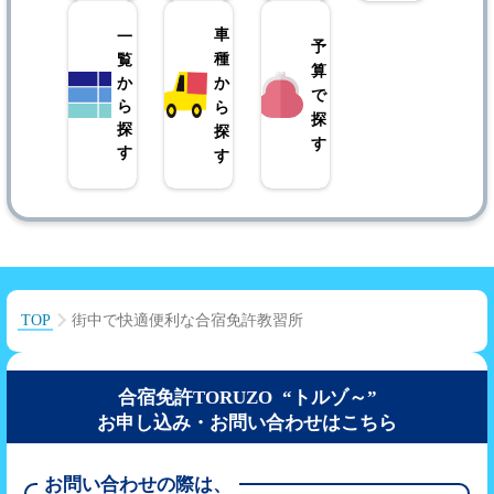
車
一
予
種
覧
算
か
か
で
ら
ら
探
探
探
す
す
す
TOP
街中で快適便利な合宿免許教習所
合宿免許TORUZO “トルゾ～”
お申し込み・お問い合わせはこちら
お問い合わせの際は、