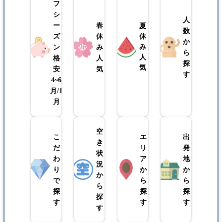
フ
シ
人
ー
春
夏
数
ズ
休
休
か
み
ン
み
ら
人
格
人
探
気
安
気
す
4~6
月/10~12
月
空
こ
エ
出
き
だ
リ
発
状
わ
ア
地
況
り
か
か
か
で
ら
ら
ら
探
探
探
探
す
す
す
す