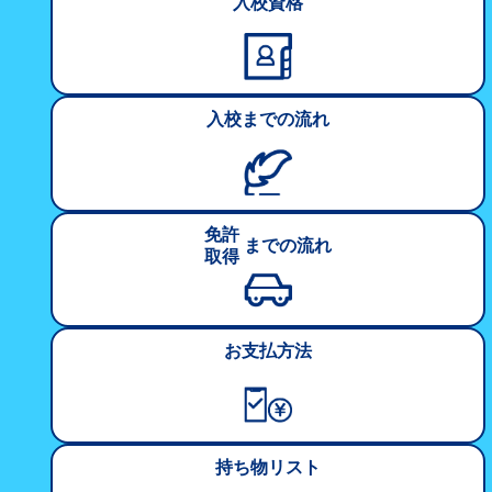
入校資格
入校
までの
流れ
免許
までの
流れ
取得
お支払方法
持ち物リスト