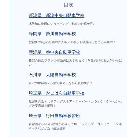
目次
新潟県 新潟中央自動車学校
水族館に映画にショッピング、都会の合宿免許♪
静岡県 掛川自動車学校
教習所の徒歩5分圏内にグルメスポットや遊べるところが集中！
新潟県 巻中央自動車学校
格安の自炊プランの宿泊先は大学の近く！学生向けのお店がいっぱ
い
石川県 太陽自動車学校
金沢の駅前ホテル泊で観光しながら合宿免許！
埼玉県 かごはら自動車学校
教習所の近くにドラッグストア・スーパー・カラオケ・ゲーセンな
ど必要店舗を網羅！
埼玉県 行田自動車教習所
首都圏から60分♪教習所の近くに100円ショップ・コンビニ・ドンキ
ホーテなどがあり生活便利！