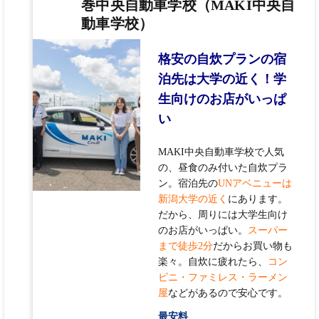
巻中央自動車学校（MAKI中央自
動車学校）
格安の自炊プランの宿
泊先は大学の近く！学
生向けのお店がいっぱ
い
MAKI中央自動車学校で人気
の、昼食のみ付いた自炊プラ
ン。宿泊先の
UNアベニューは
新潟大学の近く
にあります。
だから、周りには大学生向け
のお店がいっぱい。
スーパー
まで徒歩2分
だからお買い物も
楽々。自炊に疲れたら、
コン
ビニ・ファミレス・ラーメン
屋
などがあるので安心です。
最安料