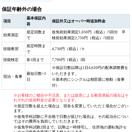
保証年齢外の場合
基本保証内
項目
保証外又はオーバー時追加料金
容
規定回数ま
仮免前効果測定1,650円（税込）/5回分 卒
効果測定
で
検前効果測定2,750円（税込）/5回分
規定時限ま
技能教習
4,730円（税込）/ｈ
で
技能検定
各1回まで
7,700円（税込）/回
※保証日数以降は1日4,620円の配車調整費を
最短日数+3
いただきます。
宿泊・食事
日
※基本的にシングルは相部屋に移動（食事
付）
※お客様のご都合や不注意、または故意による教習遅延の場合はそ
れぞれの追加料金が必要となります。
※規定日数を超えた場合は、宿舎を変更していただく場合がござい
ます。
※仮免学科試験に不合格で日数が延びた場合は、その延泊分につい
てはその費用を負担していただきます。
※仮免学科試験2回まで。以降は一時帰宅し、住所地の運転免許セ
ンターで仮免合格後に再入校となります。