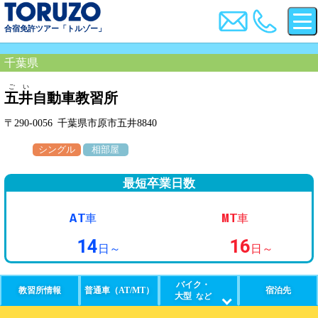
合宿免許ツアー「トルゾー」
千葉県
ごい
五井
自動車教習所
〒290-0056 千葉県市原市五井8840
シングル
相部屋
最短卒業日数
AT
MT
車
車
14
16
日～
日～
バイク・
教習所情報
普通車（AT/MT）
宿泊先
大型
など