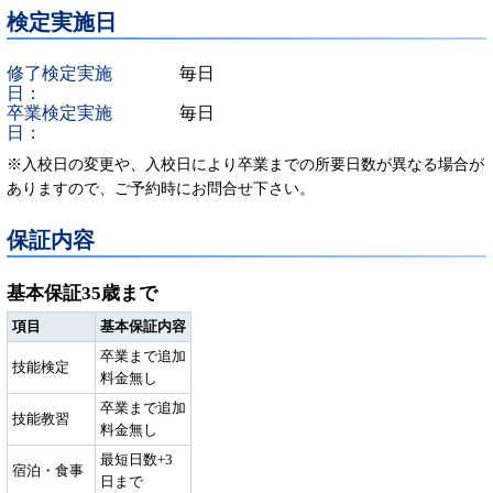
検定実施日
修了検定実施
毎日
日：
卒業検定実施
毎日
日：
※入校日の変更や、入校日により卒業までの所要日数が異なる場合が
ありますので、ご予約時にお問合せ下さい。
保証内容
基本保証35歳まで
項目
基本保証内容
卒業まで追加
技能検定
料金無し
卒業まで追加
技能教習
料金無し
最短日数+3
宿泊・食事
日まで