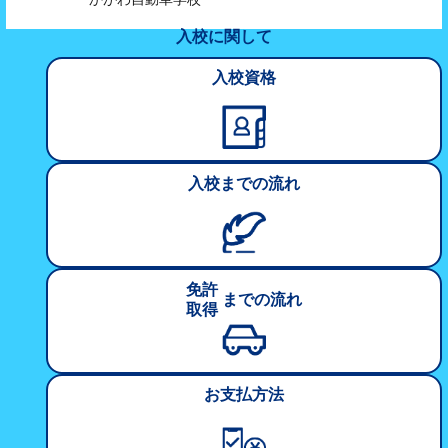
入校に関して
入校資格
入校
までの
流れ
免許
までの
流れ
取得
お支払方法