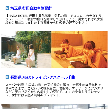
埼玉県 行田自動車教習所
【HANA HOTEL 行田】天然温泉「美肌の湯」でココロもカラダもリ
フレッシュ！！教習の疲れを癒やして頂けるよう、男女それぞれ大浴
場をご用意致しました！首都圏から約60分の好アクセス！
長野県 MAXドライビングスクール千曲
スーパー銭湯「 広徳の湯」が宿泊施設に隣接。合宿生は毎日無料で
利用できます。こだわりの檜風呂に、岩盤浴、マッサージにアカスリ
など。至れり尽くせりの癒やしの空間で、心もカラダもリフレッシ
ュ。女性には岩盤浴無料券プレゼント。