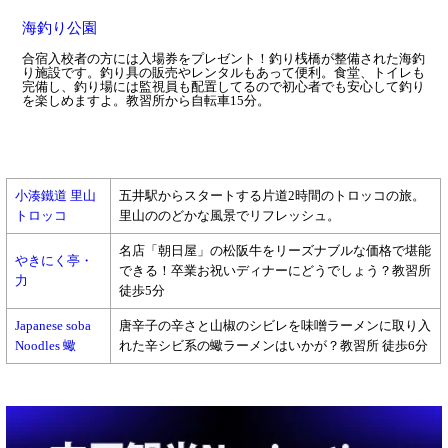
海釣り公園
合宿入校者の方には入場券をプレゼント！釣り桟橋が整備された海釣
り施設です。釣り具の販売やレンタルもあって便利。食堂、トイレも
完備し、釣り場には監視員も配置してるので初心者でも安心して釣り
を楽しめますよ。教習所から自転車15分。
小湊鐵道 里山
五井駅からスタートする片道2時間のトロッコの旅。
トロッコ
里山ののどかな風景でリフレッシュ。
名店「朝日屋」の松阪牛をリーズナブルな価格で堪能
やきにく亭・
できる！卒業お祝いディナーにどうでしょう？教習所
力
徒歩5分
Japanese soba
唐辛子の辛さと山椒のシビレを味噌ラーメンに取り入
Noodles 蠍
れた辛シビ系の蠍ラーメンはいかが？教習所 徒歩6分