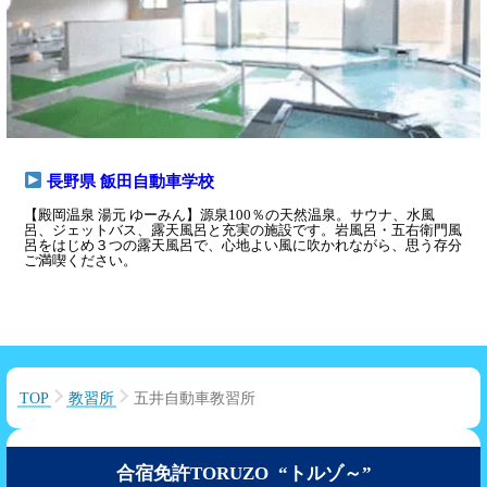
長野県 飯田自動車学校
【殿岡温泉 湯元 ゆーみん】源泉100％の天然温泉。サウナ、水風
呂、ジェットバス、露天風呂と充実の施設です。岩風呂・五右衛門風
呂をはじめ３つの露天風呂で、心地よい風に吹かれながら、思う存分
ご満喫ください。
TOP
教習所
五井自動車教習所
合宿免許TORUZO “トルゾ～”