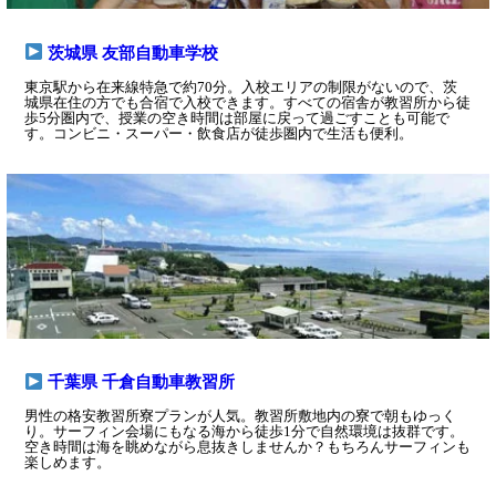
茨城県 友部自動車学校
東京駅から在来線特急で約70分。入校エリアの制限がないので、茨
城県在住の方でも合宿で入校できます。すべての宿舎が教習所から徒
歩5分圏内で、授業の空き時間は部屋に戻って過ごすことも可能で
す。コンビニ・スーパー・飲食店が徒歩圏内で生活も便利。
千葉県 千倉自動車教習所
男性の格安教習所寮プランが人気。教習所敷地内の寮で朝もゆっく
り。サーフィン会場にもなる海から徒歩1分で自然環境は抜群です。
空き時間は海を眺めながら息抜きしませんか？もちろんサーフィンも
楽しめます。