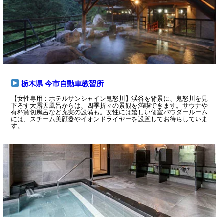
栃木県 今市自動車教習所
【女性専用：ホテルサンシャイン鬼怒川】渓谷を背景に、鬼怒川を見
下ろす大露天風呂からは、四季折々の景観を満喫できます。サウナや
有料貸切風呂など充実の設備も。女性には嬉しい個室パウダールーム
には、スチーム美顔器やイオンドライヤーを設置してお待ちしていま
す。