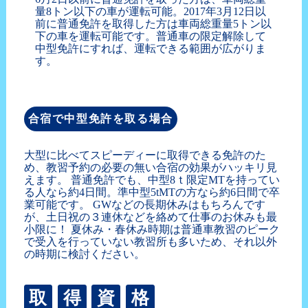
量8トン以下の車が運転可能。2017年3月12日以
前に普通免許を取得した方は車両総重量5トン以
下の車を運転可能です。普通車の限定解除して
中型免許にすれば、運転できる範囲が広がりま
す。
合宿で中型免許を取る場合
大型に比べてスピーディーに取得できる免許のた
め、教習予約の必要の無い合宿の効果がハッキリ見
えます。 普通免許でも、中型8ｔ限定MTを持ってい
る人なら約4日間。準中型5tMTの方なら約6日間で卒
業可能です。 GWなどの長期休みはもちろんです
が、土日祝の３連休などを絡めて仕事のお休みも最
小限に！ 夏休み・春休み時期は普通車教習のピーク
で受入を行っていない教習所も多いため、それ以外
の時期に検討ください。
取
得
資
格