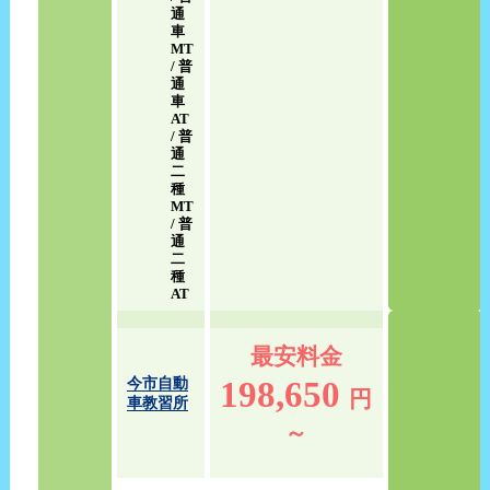
通
車
MT
/ 普
通
車
AT
/ 普
通
二
種
MT
/ 普
通
二
種
AT
最安料金
198,650
今市自動
円
車教習所
～