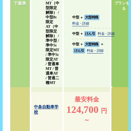
千葉県
MT（中
プランを
型限定
る
解除） /
中型8t
中型
＋
大型特殊
限定
料金・詳細
AT（中
型限定
中型
＋
けん引
料金・詳細
解除） /
準中型 /
中型
＋
大型特殊
＋
準中5t
限定MT
けん引
料金・詳細
/ 準中5t
限定AT
/ 普通車
MT / 普
通車AT
/ 普通二
種MT
最安料金
124,700
中条自動車学
円
校
～