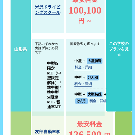
100,100
米沢ドライビ
ングスクール
円 ～
この学校の
下記いずれかの
同時教習も選べます
免許所持が必要
山形県
プランを見
です
る
中型
＋
大型特殊
中型8t
料金・詳細
限定
MT（中
中型
＋
けん引
型限定
解除） /
料金・詳細
準中型 /
準中型
中型
＋
大型特殊
＋
5t限定
けん引
料金・詳細
MT / 普
通車MT
最安料金
126,500
友部自動車学