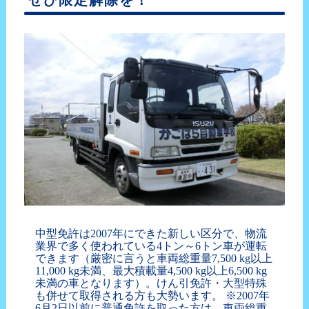
中型免許は2007年にできた新しい区分で、物流
業界で多く使われている4トン～6トン車が運転
できます（厳密に言うと車両総重量7,500 kg以上
11,000 kg未満、最大積載量4,500 kg以上6,500 kg
未満の車となります）。けん引免許・大型特殊
も併せて取得される方も大勢います。 ※2007年
6月2日以前に普通免許を取った方は、車両総重