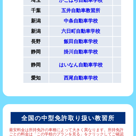
埼玉
かごはら自動車学校
要
千葉
五井自動車教習所
要
新潟
中条自動車学校
新潟
六日町自動車学校
要
長野
飯田自動車学校
要
静岡
掛川自動車学校
要
7/2
静岡
はいなん自動車学校
要
愛知
西尾自動車学校
要
全国の中型免許取り扱い教習所
最安料金は所持免許の車種によって大きく異なります。所持免許
ごとの料金は「この学校のプランを見る」をクリックしてご確認