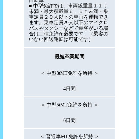
自転車
■ 中型免許では、車両総重量１１ｔ
未満・最大積載量６．５ｔ未満・乗
車定員２９人以下の車両を運転でき
ます。乗車定員29人以下のマイクロ
バスやタクシーなどで乗客がいる場
合は二種免許が必要です。（乗客の
いない回送運転は可能です）
最短卒業期間
＜ 中型8tMT免許を所持 ＞
4日間
＜ 中型5tMT免許を所持 ＞
6日間
＜ 普通車MT免許を所持 ＞