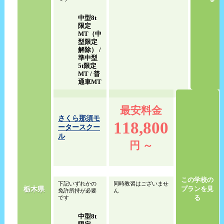
中型8t
限定
MT（中
型限定
解除） /
準中型
5t限定
MT / 普
通車MT
最安料金
さくら那須モ
118,800
ータースクー
ル
円 ～
この学校の
下記いずれかの
同時教習はございませ
栃木県
プランを見
免許所持が必要
ん
る
です
中型8t