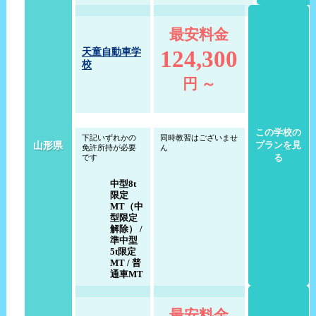
最安料金
124,300
天童自動車学
校
円 ～
この学校の
下記いずれかの
同時教習はございませ
山形県
プランを見
免許所持が必要
ん
る
です
中型8t
限定
MT（中
型限定
解除） /
準中型
5t限定
MT / 普
通車MT
最安料金