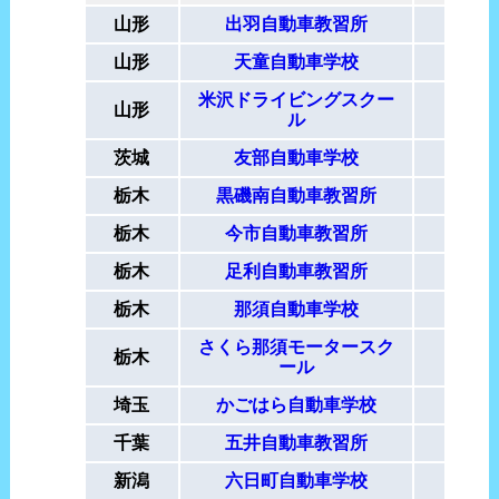
山形
出羽自動車教習所
山形
天童自動車学校
受
米沢ドライビングスクー
山形
受
ル
茨城
友部自動車学校
受
栃木
黒磯南自動車教習所
栃木
今市自動車教習所
栃木
足利自動車教習所
栃木
那須自動車学校
さくら那須モータースク
栃木
ール
埼玉
かごはら自動車学校
千葉
五井自動車教習所
受
新潟
六日町自動車学校