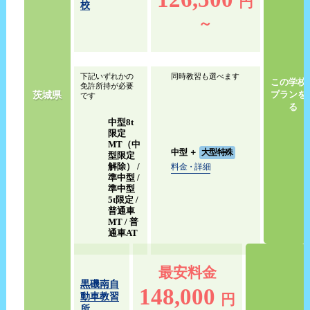
円
校
～
下記いずれかの
同時教習も選べます
この学校
免許所持が必要
茨城県
プランを
です
る
中型8t
限定
MT（中
中型
＋
大型特殊
型限定
解除） /
料金・詳細
準中型 /
準中型
5t限定 /
普通車
MT / 普
通車AT
最安料金
黒磯南自
148,000
動車教習
円
所