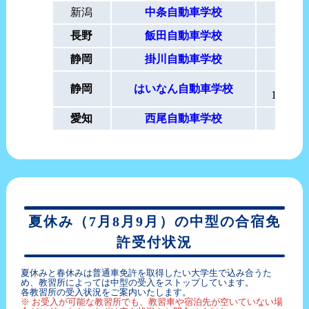
新潟
中条自動車学校
長野
飯田自動車学校
受
静岡
掛川自動車学校
1/
静岡
はいなん自動車学校
1/25
愛知
西尾自動車学校
要
夏休み（7月8月9月）の中型の合宿免
許受付状況
夏休みと春休みは普通車免許を取得したい大学生で込み合うた
め、教習所によっては中型の受入をストップしています。
各教習所の受入状況をご案内いたします。
※ お受入が可能な教習所でも、教習車や宿泊先が空いていない場