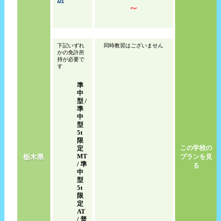
～
下記いずれ
同時教習はございません
かの免許所
持が必要で
す
準
中
型 /
準
中
型
5t
限
この学校の
定
MT
栃木県
プランを見
/ 準
る
中
型
5t
限
定
AT
/ 普