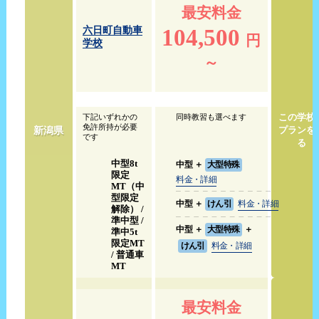
最安料金
104,500
六日町自動車
円
学校
～
この学校
下記いずれかの
同時教習も選べます
免許所持が必要
新潟県
プランを
です
る
中型8t
中型
＋
大型特殊
限定
料金・詳細
MT（中
型限定
中型
＋
けん引
料金・詳細
解除） /
準中型 /
中型
＋
大型特殊
＋
準中5t
限定MT
けん引
料金・詳細
/ 普通車
MT
最安料金