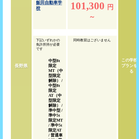
101,300
飯田自動車学
円
校
～
下記いずれかの
同時教習はございません
免許所持が必要
です
この学校
中型8t
長野県
限定
プランを
MT（中
る
型限定
解除） /
中型8t
限定
AT（中
型限定
解除） /
準中型 /
準中5t
限定MT
/ 準中5t
限定AT
/ 普通車