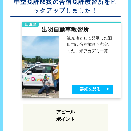
中型免許取扱の合宿免許教習所をピ
ックアップしました！
山形県
出羽自動車教習所
観光地として発展した酒
田市は宿泊施設も充実。
また、米アカデミー賞受
賞作品「おくりびと」の
撮影現場として様々な場
所が使用されました。 こ
の機会に是非酒田市へお
越しください。
詳細を見る
アピール
ポイント