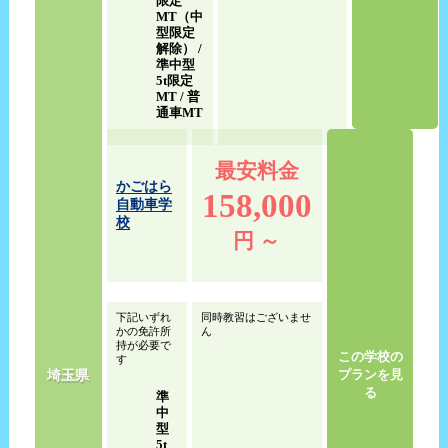
限定
MT（中
型限定
解除） /
準中型
5t限定
MT / 普
通車MT
最安料金
かごはら
158,000
自動車学
校
円 ～
下記いずれ
同時教習はございませ
かの免許所
ん
持が必要で
この学校の
す
埼玉県
プランを見
る
準
中
型
5t