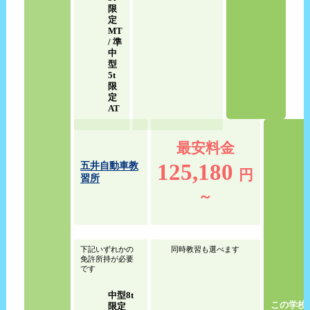
限
定
MT
/ 準
中
型
5t
限
定
AT
最安料金
125,180
五井自動車教
円
習所
～
下記いずれかの
同時教習も選べます
免許所持が必要
です
中型8t
この学校
限定