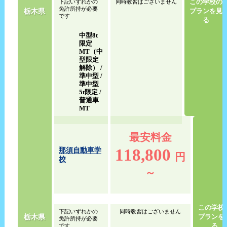
この学校の
下記いずれかの
同時教習はございません
免許所持が必要
栃木県
プランを見
です
る
中型8t
限定
MT（中
型限定
解除） /
準中型 /
準中型
5t限定 /
普通車
MT
最安料金
118,800
那須自動車学
円
校
～
この学校
下記いずれかの
同時教習はございません
栃木県
プランを
免許所持が必要
る
です