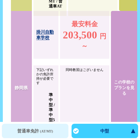
MT / 普
通車AT
最安料金
203,500
掛川自動
円
車学校
～
下記いずれ
同時教習はございません
かの免許所
持が必要で
この学校の
す
静岡県
プランを見
る
準
中
型 /
準
中
型5
ｔ
大型二輪
限
普通車免許
中型
(AT/MT)
定
MT