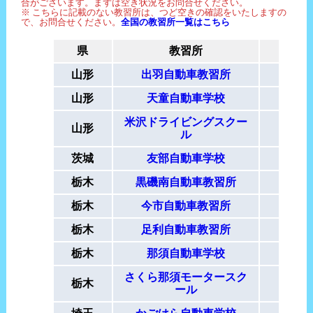
合がございます。まずは空き状況をお問合せください。
※ こちらに記載のない教習所は、つど空きの確認をいたしますの
で、お問合せください。
全国の教習所一覧はこちら
県
教習所
山形
出羽自動車教習所
要
山形
天童自動車学校
受
米沢ドライビングスクー
山形
7/1
ル
茨城
友部自動車学校
受
栃木
黒磯南自動車教習所
要
栃木
今市自動車教習所
要
栃木
足利自動車教習所
栃木
那須自動車学校
さくら那須モータースク
栃木
要
ール