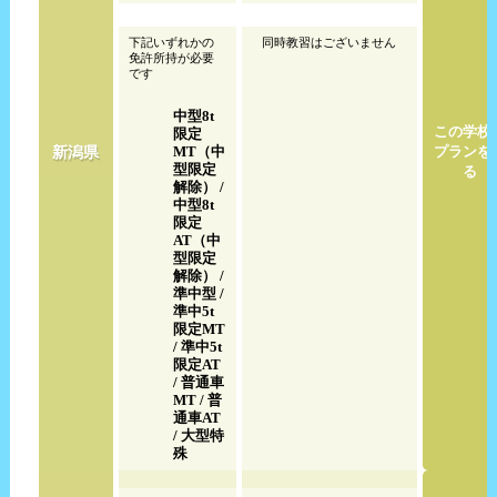
下記いずれかの
同時教習はございません
免許所持が必要
です
中型8t
この学校
限定
新潟県
MT（中
プランを
型限定
る
解除） /
中型8t
限定
AT（中
型限定
解除） /
準中型 /
準中5t
限定MT
/ 準中5t
限定AT
/ 普通車
MT / 普
通車AT
/ 大型特
殊