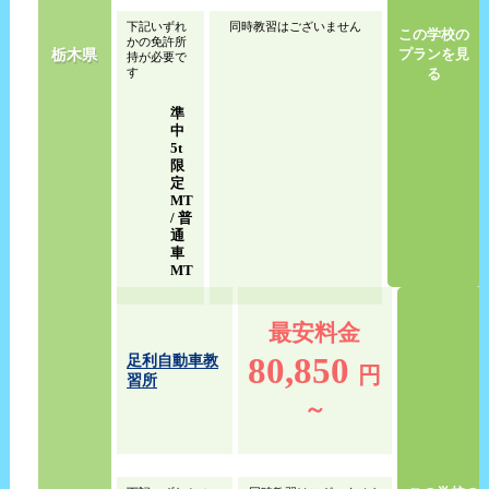
下記いずれ
同時教習はございません
この学校の
かの免許所
栃木県
プランを見
持が必要で
す
る
準
中
5t
限
定
MT
/ 普
通
車
MT
最安料金
80,850
足利自動車教
円
習所
～