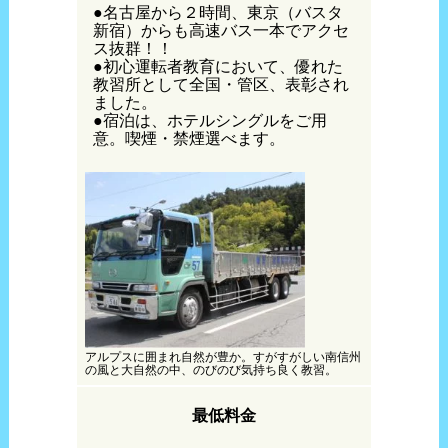
●名古屋から２時間、東京（バスタ
新宿）からも高速バス一本でアクセ
ス抜群！！
●初心運転者教育において、優れた
教習所として全国・管区、表彰され
ました。
●宿泊は、ホテルシングルをご用
意。喫煙・禁煙選べます。
アルプスに囲まれ自然が豊か。すがすがしい南信州
の風と大自然の中、のびのび気持ち良く教習。
最低料金