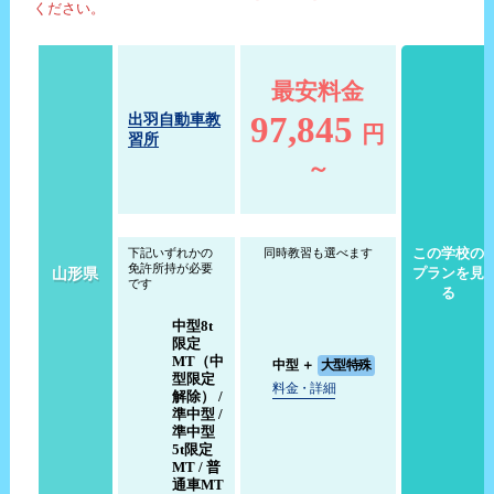
ください。
最安料金
97,845
出羽自動車教
円
習所
～
この学校の
下記いずれかの
同時教習も選べます
免許所持が必要
山形県
プランを見
です
る
中型8t
限定
MT（中
中型
＋
大型特殊
型限定
料金・詳細
解除） /
準中型 /
準中型
5t限定
MT / 普
通車MT