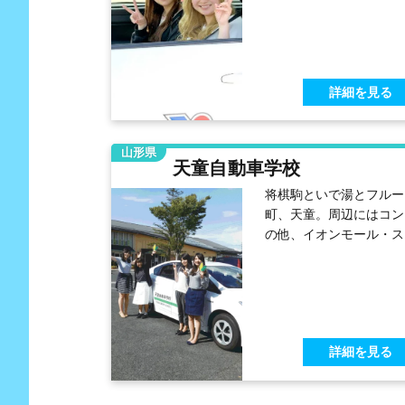
食の街、米沢。『おもて
の心』を大切にするスタ
とバラエティに富んだ清
宿泊施設が人気の秘密で
詳細を見る
山形県
天童自動車学校
将棋駒といで湯とフルー
町、天童。周辺にはコン
の他、イオンモール・ス
ー・飲食店があります。
期滞在には欠かせないプ
バシー重視のホテルタイ
全てにご用意してます
天童自動車学校は「練習
詳細を見る
スが広い」と大評判。時
は、地元グルメを振舞う
ントも開催しています。