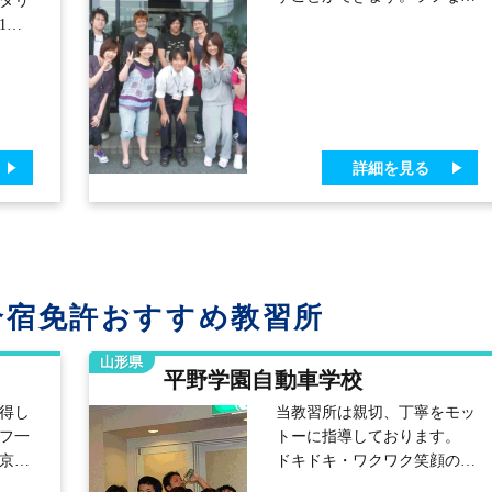
好で教習を受ける人が多くい
1K
ます。 徒歩3分圏内にコンビ
場合
ニや大型ショッピングセンタ
きま
ーがあるので生活にも不自由
揃っ
しません。
パ
ンビ
詳細を見る
ます
気。
の夕
味し
なら
の夕
合宿免許おすすめ教習所
で外
山形県
平野学園自動車学校
得し
当教習所は親切、丁寧をモッ
フ一
トーに指導しております。
京か
ドキドキ・ワクワク笑顔の絶
史と美
えない思い出に残る合宿生活