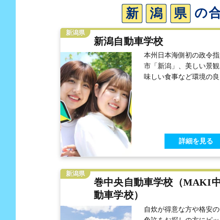
の
新
潟
県
新潟県
新潟自動車学校
本州日本海側初の政令指
市「新潟」、美しい景観
味しい食事など環境の良
最大の魅力です。学校は
駅から東へ約5km。 住
ら交通量の多い多車線道
で走れる実践的な路上教
で、技術もしっかり身に
詳細を見る
ます。すべての宿泊ホテ
新潟駅より徒歩5～6分
買物も遊びも全て徒歩圏
できるので、生活環境は
新潟県
巻中央自動車学校（MAKI
です。
動車学校）
自炊が得意な方や格安の
免許をお探しの方にピッ