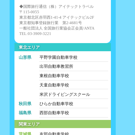
◆国際旅行通信（株）アイテックトラベル
〒115-0055
東京都北区赤羽西1-41-4 アイテックビル2F
東京都知事登録旅行業 第2-4681号
一般社団法人 全国旅行業協会正会員/ANTA
TEL:03-3909-3221
東北エリア
山形県
平野学園自動車学校
出羽自動車教習所
東根自動車学校
天童自動車学校
米沢ドライビングスクール
秋田県
ひらか自動車学校
福島県
西部自動車学校
関東エリア
茨城県
友部自動車学校