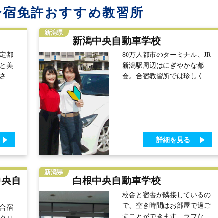
合宿免許おすすめ教習所
新潟県
新潟中央自動車学校
定都
80万人都市のターミナル、JR
と美
新潟駅周辺はにぎやかな都
さが
会。合宿教習所では珍しく大
新潟
きな駅から徒歩約10分とアク
宅街か
セス抜群の環境です。駅周辺
路ま
にはさまざまなお店が揃い、
習
アフタースクールの思い出づ
付き
くりもバッチリです♪『怒ら
詳細を見る
ルは
ない』『焦らない』『諦めな
以内。
い』をモットーとした教習も
内で
魅力。※多くの方にご入校頂
抜群
けるように契約ホテルも多数
新潟県
中央自
白根中央自動車学校
用意しています。それでも人
気の時期は早期に完売するこ
校舎と宿舎が隣接しているの
とも。思い立ったら早めの決
で、空き時間はお部屋で過ご
合宿
断･お…
すことができます。ラフな格
タリ