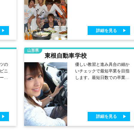
なし
になるようスタッフ一同心よ
ッフ
りお待ちしています。
潔な
す♪
詳細を見る
山形県
東根自動車学校
ツの
優しい教習と進み具合の細か
ビニ
いチェックで最短卒業を目指
ーパ
します。最短日数での卒業へ
 長
の取り組みとして、個別の進
ライ
捗状況を細かく把握して遅れ
プを
の兆候のある方には、教え方
。
の上手な教官が担当するなど
コー
の対応をしています。学校
詳細を見る
に
は、さくらんぼ東根駅まで歩
イベ
いてもすぐ。近くにコンビニ
やイオンもあり、ファースト