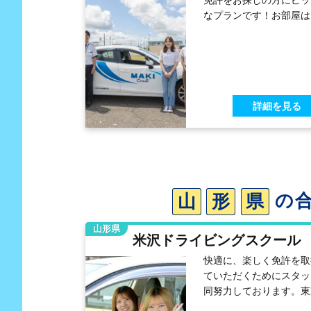
なプランです！お部屋は
タイプで、ツイン利用の
はロフトをご利用いただ
す。もちろん料理器具は
ていて、徒歩圏内にスー
ー・ドラッグストア・コ
詳細を見る
ニの他に、飲食店もあり
よ。 ホテルプランも人
ホテルルートイン（※）
食はホテルでの定食。美
い楽しい合宿生活を送る
MAKI中央で！※日・祝
の
山
形
県
食は提携6店舗から選ん
食になりま…
山形県
米沢ドライビングスクール
快適に、楽しく免許を取
ていただくためにスタッ
同努力しております。東
ら新幹線で120分。 歴