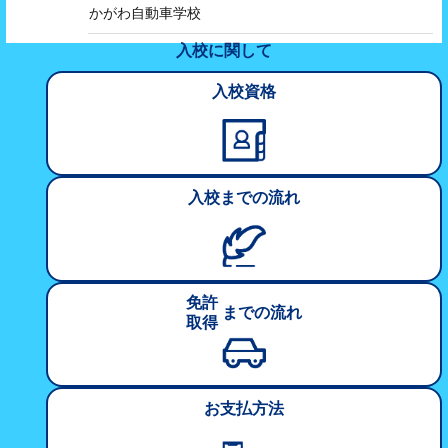
かがわ自動車学校
入校に関して
入校資格
入校
までの
流れ
免許
までの
流れ
取得
お支払方法