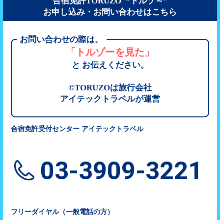
240,900
合宿免許TORUZO “トルゾ～”
261,800
すその中央自動車学
AT
円
（税込）
MT
円
お申し込み・お問い合わせはこちら
（税込）
校
273,900
MAXドライビングス
関西自動車学院
MT
円
（税込）
クール千曲（千曲自
お問い合わせの際は、
316,800
動車学校）
白根中央自動車学校
「トルゾーを見た」
AT
円
（税込）
197,500
AT
円
（税込）
と お伝えください。
那須自動車学校
334,950
265,000
236,500
MT
円
（税込）
236,000
AT
円
（税込）
AT
円
（税込）
MT
円
（税込）
©TORUZOは旅行会社
269,500
320,000
280,500
AT
円
アイテックトラベルが運営
MT
（税込）
円
（税込）
MT
円
（税込）
はいなん自動車学校
302,500
かがわ自動車学校
MT
円
（税込）
合宿免許受付センター アイテックトラベル
253,000
AT
円
（税込）
242,600
AT
円
（税込）
さくら那須モーター
253,000
03-3909-3221
スクール
MT
円
（税込）
264,600
MT
円
（税込）
242,000
静岡菊川自動車学校
AT
円
（税込）
275,000
フリーダイヤル（一般電話の方）