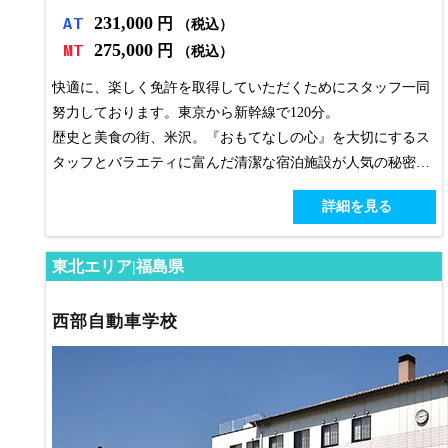
231,000
AT
円
（税込）
275,000
MT
円
（税込）
快適に、楽しく免許を取得していただくためにスタッフ一同
努力しております。東京から新幹線で120分。
歴史と美食の街、米沢。『おもてなしの心』を大切にするス
タッフとバラエティに富んだ清潔な宿泊施設が人気の秘密で
す♪
詳細を見る
東北エリア|福島県
西部自動車学校