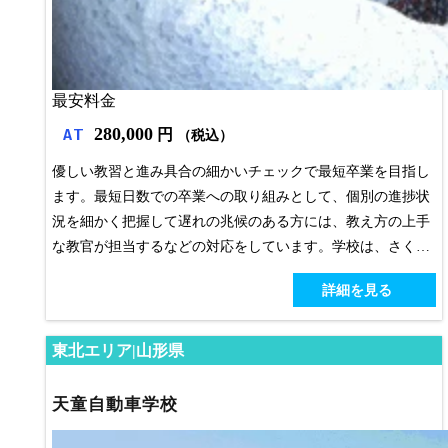
最安料金
280,000
AT
円
（税込）
優しい教習と進み具合の細かいチェックで最短卒業を目指し
ます。最短日数での卒業への取り組みとして、個別の進捗状
況を細かく把握して遅れの兆候のある方には、教え方の上手
な教官が担当するなどの対応をしています。学校は、さくら
んぼ東根駅まで歩いてもすぐ。近くにコンビニやイオンもあ
詳細を見る
り、ファーストフードなども豊富。ドラッグや家電、ユニク
ロなどなど合宿には便利な環境です。
東北エリア|山形県
天童自動車学校