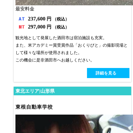
最安料金
237,600
AT
円
（税込）
297,000
MT
円
（税込）
観光地として発展した酒田市は宿泊施設も充実。
また、米アカデミー賞受賞作品「おくりびと」の撮影現場と
して様々な場所が使用されました。
この機会に是非酒田市へお越しください。
詳細を見る
東北エリア|山形県
東根自動車学校