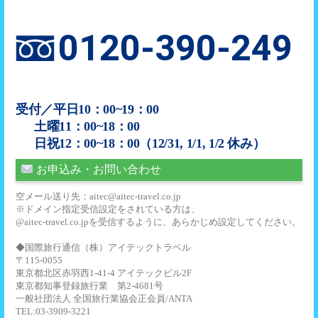
MT
円
（税込）
258,500
AT
円
（税込）
0120-390-249
302,500
カーアカデミ
MT
円
（税込）
ー那須高原
スルガ自動車学校
受付／平日10：00~19：00
土曜11：00~18：00
249,700
日祝12：00~18：00（12/31, 1/1, 1/2 休み）
AT
円
（税込）
293,700
お申込み・お問い合わせ
MT
円
（税込）
空メール送り先：aitec@aitec-travel.co.jp
※ドメイン指定受信設定をされている方は、
@aitec-travel.co.jpを受信するように、あらかじめ設定してください。
◆国際旅行通信（株）アイテックトラベル
〒115-0055
東京都北区赤羽西1-41-4 アイテックビル2F
東京都知事登録旅行業 第2-4681号
一般社団法人 全国旅行業協会正会員/ANTA
TEL:03-3909-3221