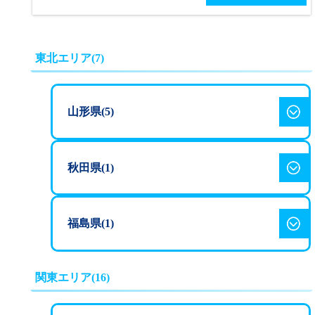
宿泊ホテルは郡山駅前。近くにお店が豊富で教習がない時間
帯も退屈しません！
東北エリア(7)
【合宿担当・指導員の方が特にアピールしたいこと】
宿泊するホテルは郡山駅前、近くにお店が豊富で教習がない
時間帯も退屈しません！
山形県(5)
【教習生に人気のグルメ】
・なか卯郡山大町店
平野学園自動車学校
秋田県(1)
・松屋郡山駅前店
215,500
AT
円
【教習生にオススメの人気スポット】
（税込）
ひらか自動車
福島県(1)
・ラウンドワンスタジアム郡山店（徒歩20分 郡山駅から直
237,500
学校
MT
円
（税込）
通バスあり）
・ふれあい科学館スペースパーク（ホテルから徒歩8分）
西部自動車学
関東エリア(16)
・西部プラザ（学校から徒歩24分）
校
出羽自動車教習所