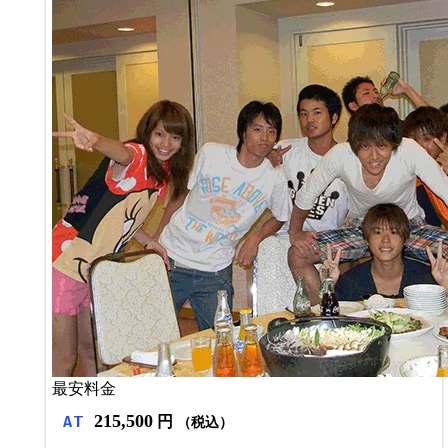
【教習生に人気のグルメ】
・横手やきそば ・きりたんぽ ・稲庭うどん
【教習生にオススメの人気スポット】
・秋田ふるさと村 http://www.akitafurusatomura.co.jp/
・まんが美術館 https://manga-museum.com/
・増田の内蔵 http://masudakanko.com/uchigura/
最安料金
215,500
AT
円
（税込）