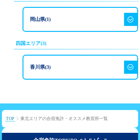
236,500
MT
円
（税込）
AT
円
（税込）
日光自動車学
264,000
190,300
校
269,500
AT
円
（税込）
AT
円
（税込）
岡山県(1)
MT
円
（税込）
302,500
掛川自動車学校
212,300
MT
円
（税込）
MT
円
（税込）
258,500
大町自動車教習所
高梁自動車学校
四国エリア(3)
AT
円
（税込）
西尾自動車学校
新潟自動車学校
302,500
294,620
275,000
MT
円
（税込）
AT
円
AT
円
（税込）
（税込）
265,100
香川県(3)
東足利自動車教習所
214,500
319,620
297,000
AT
円
（税込）
AT
円
（税込）
MT
円
MT
円
（税込）
（税込）
309,100
マジオドライバーズ
240,900
258,500
MT
円
（税込）
スクール熱海校
AT
多度津自動車学校
円
（税込）
MT
円
（税込）
（カースクール多度
273,900
飯田自動車学校
津）
MT
円
（税込）
247,500
AT
円
（税込）
新潟中央自動車学校
293,000
197,500
291,500
TOP
東北エリアの合宿免許・オススメ教習所一覧
AT
円
（税込）
AT
円
（税込）
足利自動車教習所
MT
円
（税込）
228,800
320,500
236,000
AT
円
（税込）
MT
円
（税込）
MT
円
（税込）