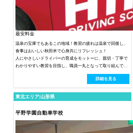
最安料金
温泉の宝庫でもあるこの地域！教習の疲れは温泉で回復し、
食事はおいしい秋田米で心身共にリフレッシュ！
人にやさしいドライバーの育成をモットーに、親切・丁寧で
わかりやすい教習を目指し、職員一丸となって取り組んでい
ます。のどかな田舎でのびのびと合宿生活を送りませんか？
詳細を見る
【合宿担当・指導員の方が特にアピールしたいこと】
小規模校の特性を活かし、お客様ひとりひとりに目が行き届
東北エリア|山形県
いている教習所です。
また、指導員は教習生の目線になって教習することを心がけ
平野学園自動車学校
ています。
フレンドリーな指導員に何でも質問してください。