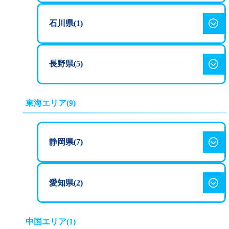
377,300
MT
円
（税込）
MT
円
（税込）
280,500
中条自動車学校
石川県(1)
AT
円
（税込）
五井自動車教習所
米沢ドライビングス
302,500
375,950
宇都宮戸祭自動車教
クール
MT
円
（税込）
AT
円
（税込）
習所
297,000
太陽自動車学校
長野県(5)
396,080
AT
円
（税込）
231,000
MT
円
（税込）
324,500
AT
円
（税込）
313,500
314,000
AT
円
（税込）
MT
円
（税込）
AT
円
（税込）
275,000
信州中野自動車学校
東海エリア(9)
346,500
MT
円
（税込）
352,500
六日町自動車学校
MT
円
（税込）
MT
円
（税込）
236,570
館山自動車学校
AT
円
（税込）
225,500
静岡県(7)
AT
円
（税込）
今市自動車教習所
269,570
302,500
MT
円
（税込）
280,500
AT
円
（税込）
MT
円
（税込）
300,200
302,500
東名自動車学校
愛知県(2)
AT
円
（税込）
MT
円
（税込）
南信州 天竜自動車学
315,200
233,200
校
巻中央自動車学校
MT
円
（税込）
AT
円
（税込）
（MAKI中央自動車
上地自動車学校
中国エリア(1)
学校）
266,200