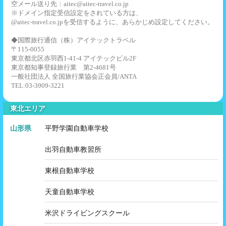
空メール送り先：aitec@aitec-travel.co.jp
※ドメイン指定受信設定をされている方は、
@aitec-travel.co.jpを受信するように、あらかじめ設定してください。
◆国際旅行通信（株）アイテックトラベル
〒115-0055
東京都北区赤羽西1-41-4 アイテックビル2F
東京都知事登録旅行業 第2-4681号
一般社団法人 全国旅行業協会正会員/ANTA
TEL:03-3909-3221
東北エリア
山形県
平野学園自動車学校
出羽自動車教習所
東根自動車学校
天童自動車学校
米沢ドライビングスクール