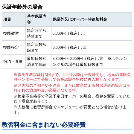
保証年齢外の場合
基本保証内
項目
保証外又はオーバー時追加料金
容
規定時間+8
技能教習
5,060円（税込）/h
時限まで
規定回数+2
技能検定
6,600円（税込）/回
回まで
最短日数+5
3,850円～6,050円（税込）/泊 ※ホテルシ
宿泊・食事
泊まで保証
ングルの場合は最短日数まで
※仮免学科試験は3回まで。4回目以降は一度帰宅し、地元の運転免
許センターにて受験して仮免試験合格後に再入校となります。
※お客様のご都合や不注意、または故意による教習遅延の場合はそ
れぞれの追加料金が必要となります。
※検定不合格等で卒業予定日オーバーの場合、宿舎を変更していた
だく場合があります。
※入校後に教習所都合でスケジュールが変更となる場合がありま
す。
教習料金に含まれない必要経費