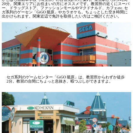
20分。関東エリアにお住まいの方にオススメです。教習所の近くにスーパ
ー、ドラッグストア、ファッションモールやマクドナルド、カフェetc. セ
ガ系列のゲーセン「GiGO 籠原」やカラオケも。ちょっとした空き時間に
出かけられます。関東近辺で免許を取得したい方はご検討ください。
セガ系列のゲームセンター「GiGO 籠原」は、教習所からわずか徒歩
2分。教習の合間にちょっと息抜き、暇つぶしができますよ。