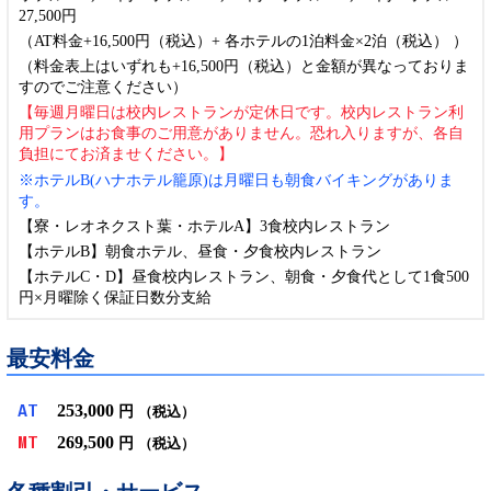
27,500円
（AT料金+16,500円（税込）+ 各ホテルの1泊料金×2泊（税込） ）
（料金表上はいずれも+16,500円（税込）と金額が異なっておりま
すのでご注意ください）
【毎週月曜日は校内レストランが定休日です。校内レストラン利
用プランはお食事のご用意がありません。恐れ入りますが、各自
負担にてお済ませください。】
※ホテルB(ハナホテル籠原)は月曜日も朝食バイキングがありま
す。
【寮・レオネクスト葉・ホテルA】3食校内レストラン
【ホテルB】朝食ホテル、昼食・夕食校内レストラン
【ホテルC・D】昼食校内レストラン、朝食・夕食代として1食500
円×月曜除く保証日数分支給
最安料金
253,000
AT
円
（税込）
269,500
MT
円
（税込）