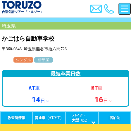
合宿免許ツアー「トルゾー」
埼玉県
かごはら自動車学校
〒360-0846 埼玉県熊谷市拾六間726
シングル
相部屋
最短卒業日数
AT
MT
車
車
14
16
日～
日～
バイク・
教習所情報
普通車（AT/MT）
宿泊先
大型
など