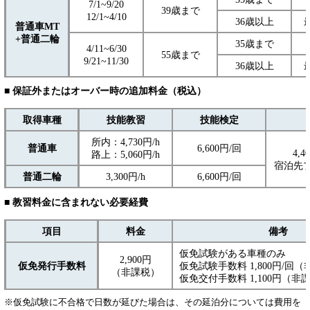
7/1~9/20
39歳まで
12/1~4/10
36歳以上
普通車MT
+普通二輪
35歳まで
4/11~6/30
55歳まで
9/21~11/30
36歳以上
■ 保証外またはオーバー時の追加料金
（税込）
取得車種
技能教習
技能検定
所内：4,730円/h
普通車
6,600円/回
4,4
路上：5,060円/h
宿泊先
普通二輪
3,300円/h
6,600円/回
■ 教習料金に含まれない必要経費
項目
料金
備考
仮免試験がある車種のみ
2,900円
仮免発行手数料
仮免試験手数料 1,800円/回
（非課税）
仮免交付手数料 1,100円（非
※仮免試験に不合格で日数が延びた場合は、その延泊分については費用を