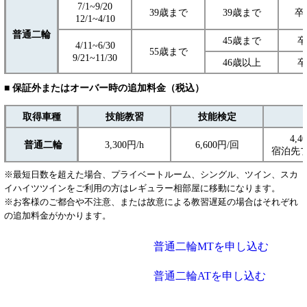
7/1~9/20
39歳まで
39歳まで
卒
12/1~4/10
普通二輪
45歳まで
卒
4/11~6/30
55歳まで
9/21~11/30
46歳以上
卒
■ 保証外またはオーバー時の追加料金
（税込）
取得車種
技能教習
技能検定
4,4
普通二輪
3,300円/h
6,600円/回
宿泊先
※最短日数を超えた場合、プライベートルーム、シングル、ツイン、スカ
イハイツツインをご利用の方はレギュラー相部屋に移動になります。
※お客様のご都合や不注意、または故意による教習遅延の場合はそれぞれ
の追加料金がかかります。
普通二輪MTを申し込む
普通二輪ATを申し込む