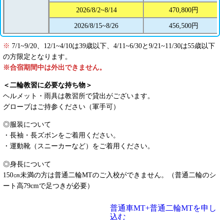
2026/8/2~8/14
470,800円
2026/8/15~8/26
456,500円
※
7/1~9/20、12/1~4/10は39歳以下、4/11~6/30と9/21~11/30は55歳以下
の方限定となります。
※合宿期間中は外出できません。
＜二輪教習に必要な持ち物＞
ヘルメット・雨具は教習所で貸出がございます。
グローブはご持参ください（軍手可）
◎服装について
・長袖・長ズボンをご着用ください。
・運動靴（スニーカーなど）をご着用ください。
◎身長について
150㎝未満の方は普通二輪MTのご入校ができません。（普通二輪のシ
ート高79cmで足つきが必要）
普通車MT+普通二輪MTを申し
込む