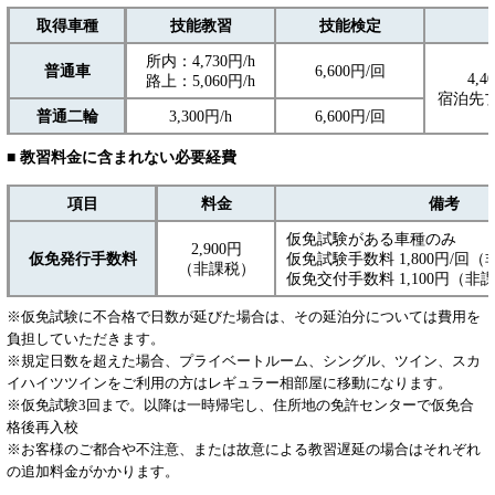
取得車種
技能教習
技能検定
所内：4,730円/h
普通車
6,600円/回
4,4
路上：5,060円/h
宿泊先
普通二輪
3,300円/h
6,600円/回
■ 教習料金に含まれない必要経費
項目
料金
備考
仮免試験がある車種のみ
2,900円
仮免発行手数料
仮免試験手数料 1,800円/回
（非課税）
仮免交付手数料 1,100円（非
※仮免試験に不合格で日数が延びた場合は、その延泊分については費用を
負担していただきます。
※規定日数を超えた場合、プライベートルーム、シングル、ツイン、スカ
イハイツツインをご利用の方はレギュラー相部屋に移動になります。
※仮免試験3回まで。以降は一時帰宅し、住所地の免許センターで仮免合
格後再入校
※お客様のご都合や不注意、または故意による教習遅延の場合はそれぞれ
の追加料金がかかります。