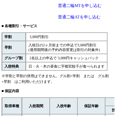
普通二輪MTを申し込む
普通二輪ATを申し込む
■ 各種割引・サービス
学割
3,000円割引
入校日の2ヶ月前までの申込で3,000円割引
早割
(適用期間後の予約内容変更は割引の対象外)
グループ割
2名以上の申込で 3,000円キャッシュバック
入校特典
日・火・木の昼食に宇都宮餃子が食べられます
※学割と早割の併用はできません。グル割+学割 または グル割
+早割 はご利用いただけます。
■ 保証内容
取得車種
入校期間
入校年齢
保証年齢
技