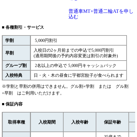
普通車MT+普通二輪ATを申し
込む
■ 各種割引・サービス
学割
5,000円割引
入校日の2ヶ月前までの申込で5,000円割引
早割
(適用期間後の予約内容変更は割引の対象外)
グループ割
2名以上の申込で 5,000円キャッシュバック
入校特典
日・火・木の昼食に宇都宮餃子が食べられます
※学割と早割の併用はできません。グル割+学割 または グル割
+早割 はご利用いただけます。
■ 保証内容
取得車種
入校期間
入校年齢
保証年齢
35歳まで