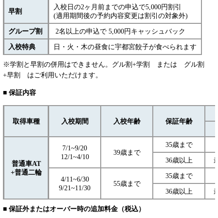
入校日の2ヶ月前までの申込で5,000円割引
早割
(適用期間後の予約内容変更は割引の対象外)
グループ割
2名以上の申込で 5,000円キャッシュバック
入校特典
日・火・木の昼食に宇都宮餃子が食べられます
※学割と早割の併用はできません。グル割+学割 または グル割
+早割 はご利用いただけます。
■ 保証内容
取得車種
入校期間
入校年齢
保証年齢
35歳まで
7/1~9/20
39歳まで
12/1~4/10
36歳以上
普通車AT
+普通二輪
35歳まで
4/11~6/30
55歳まで
9/21~11/30
36歳以上
■ 保証外またはオーバー時の追加料金
（税込）