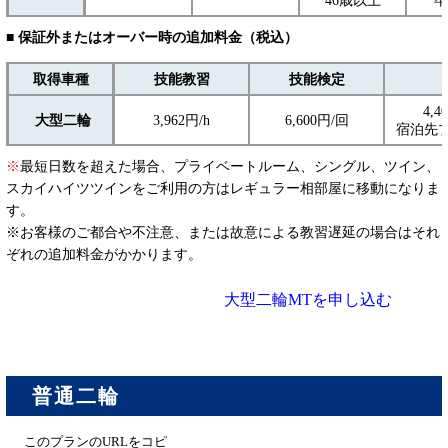
46歳以上
卒
■ 保証外またはオーバー時の追加料金（税込）
取得車種
技能教習
技能検定
4,4
大型二輪
3,962円/h
6,600円/回
宿泊先
※
最短日数を超えた場合、プライベートルーム、シングル、ツイン、
スカイハイツツインをご利用の方はレギュラー相部屋に移動になりま
す。
※お客様のご都合や不注意、または故意による教習遅延の場合はそれ
ぞれの追加料金がかかります。
大型二輪MTを申し込む
普通二輪
このプランのURLをコピ