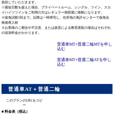
負担していただきます。
※
最短日数を超えた場合、プライベートルーム、シングル、ツイン、スカ
イハイツツインをご利用の方はレギュラー相部屋に移動になります。
※仮免試験3回まで。以降は一時帰宅し、住所地の免許センターで仮免合
格後再入校
※お客様のご都合や不注意、または故意による教習遅延の場合はそれぞれ
の追加料金がかかります。
普通車MT+普通二輪MTを申し
込む
普通車MT+普通二輪ATを申し
込む
普通車AT＋普通二輪
このプランのURLをコピ
ー
■ 料金表（税込）