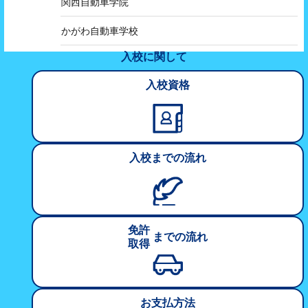
関西自動車学院
かがわ自動車学校
入校に関して
入校資格
入校
までの
流れ
免許
までの
流れ
取得
お支払方法