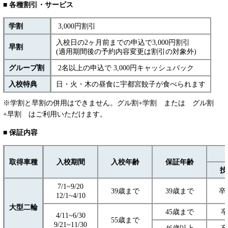
■ 各種割引・サービス
学割
3,000円割引
入校日の2ヶ月前までの申込で3,000円割引
早割
(適用期間後の予約内容変更は割引の対象外)
グループ割
2名以上の申込で 3,000円キャッシュバック
入校特典
日・火・木の昼食に宇都宮餃子が食べられます
※学割と早割の併用はできません。グル割+学割 または グル割
+早割 はご利用いただけます。
■ 保証内容
取得車種
入校期間
入校年齢
保証年齢
技
7/1~9/20
39歳まで
39歳まで
卒
12/1~4/10
大型二輪
45歳まで
卒
4/11~6/30
55歳まで
9/21~11/30