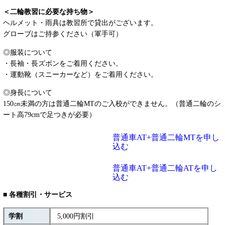
＜二輪教習に必要な持ち物＞
ヘルメット・雨具は教習所で貸出がございます。
グローブはご持参ください（軍手可）
◎服装について
・長袖・長ズボンをご着用ください。
・運動靴（スニーカーなど）をご着用ください。
◎身長について
150㎝未満の方は普通二輪MTのご入校ができません。（普通二輪のシ
ート高79cmで足つきが必要）
普通車AT+普通二輪MTを申し
込む
普通車AT+普通二輪ATを申し
込む
■ 各種割引・サービス
学割
5,000円割引