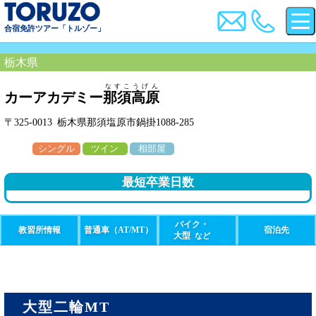
合宿免許ツアー「トルゾー」
栃木県
なすこうげん
カーアカデミー
那須高原
〒325-0013 栃木県那須塩原市鍋掛1088-285
シングル
ツイン
相部屋
最短卒業日数
バイク・
教習所情報
普通車（AT/MT）
宿泊先
大型
など
大型二輪MT