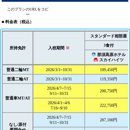
このプランのURLをコピ
ー
■ 料金表（税込）
スタンダード相部屋
3食付
所持免許
入校期間
※
那須高原ホテル
スカイハイツ
普通二輪MT
2026/3/1~10/31
109,450円
普通二輪AT
2026/3/1~10/31
119,350円
2026/4/7~7/15
200,750円
9/11~10/31
普通車MT/AT
2026/4/1~4/6
222,750円
7/16~9/10
2026/4/7~7/15
287,100円
9/11~10/31
なし/原付
要問合せ