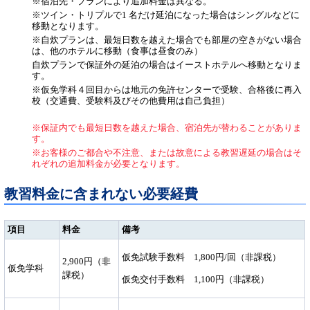
※宿泊先・プランにより追加料金は異なる。
※ツイン・トリプルで1 名だけ延泊になった場合はシングルなどに
移動となります。
※自炊プランは、最短日数を越えた場合でも部屋の空きがない場合
は、他のホテルに移動（食事は昼食のみ）
自炊プランで保証外の延泊の場合はイーストホテルへ移動となりま
す。
※仮免学科４回目からは地元の免許センターで受験、合格後に再入
校（交通費、受験料及びその他費用は自己負担）
※保証内でも最短日数を越えた場合、宿泊先が替わることがありま
す。
※お客様のご都合や不注意、または故意による教習遅延の場合はそ
れぞれの追加料金が必要となります。
教習料金に含まれない必要経費
項目
料金
備考
仮免試験手数料 1,800円/回（非課税）
2,900円（非
仮免学科
課税）
仮免交付手数料 1,100円（非課税）