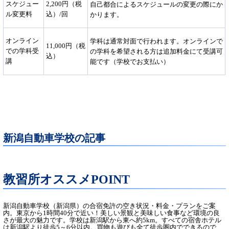
スケジュー
2,200円（税
自己都合によるスケジュールの変更の際にか
ル変更料
込）/回
かります。
オンライン
学科は通常対面で行われます。オンラインで
11,000円（税
での学科受
の学科を希望される方は追加料金にて受講可
込）
講
能です（学校でお支払い）
新潟自動車学校の記事
教習所オススメPOINT
新潟自動車学校（新潟県）の合宿免許の空き状況・料金・プランをご案
内。東京から1時間40分で近い！美しい景観と美味しい食事など環境の良
さが最大の魅力です。学校は新潟駅から東へ約5km。すべての宿舎ホテル
は新潟駅より徒歩5～6分以内。買物も遊びも全て徒歩圏内でできるので、