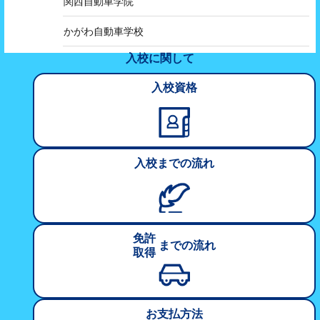
関西自動車学院
かがわ自動車学校
入校に関して
入校資格
入校
までの
流れ
免許
までの
流れ
取得
お支払方法