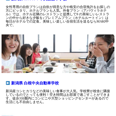
女性専用の自炊プランは自炊が得意な方や格安の合宿免許をお探しの
方にピッタリ。ホテルプランも人気。外食プラン（アパヴィラホテ
ル）では、ホテル近隣のレストランと提携して9 の美味しいレストラ
ンの中から好きな夕飯を♪プレミアムプラン（ホテルルートイン）は
毎日がホテルでの定食。美味しい楽しい合宿生活を送るならMAKI中
央で。
新潟県 白根中央自動車学校
新潟産コシヒカリなどの美味しい食事が大人気。学校寮が校舎に隣接
しているのでとっても便利！空き時間はお部屋で過ごすことができま
す。徒歩3分圏内にコンビニや大型ショッピングセンターがあるので
生活にも不自由しません。