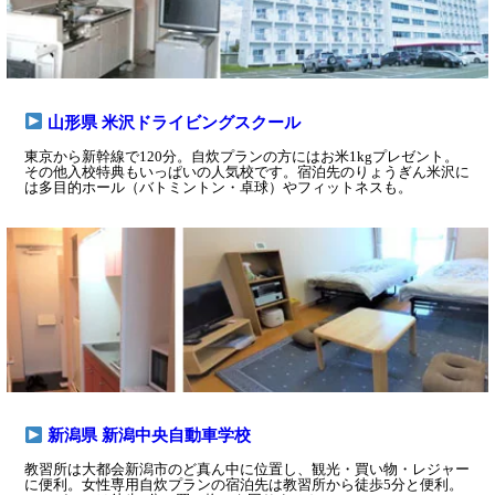
山形県 米沢ドライビングスクール
東京から新幹線で120分。自炊プランの方にはお米1kgプレゼント。
その他入校特典もいっぱいの人気校です。宿泊先のりょうぎん米沢に
は多目的ホール（バトミントン・卓球）やフィットネスも。
新潟県 新潟中央自動車学校
教習所は大都会新潟市のど真ん中に位置し、観光・買い物・レジャー
に便利。女性専用自炊プランの宿泊先は教習所から徒歩5分と便利。