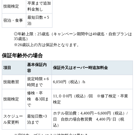
卒業まで追加
技能検定
料金無し
最短日数＋5
宿泊・食事
泊
◎年齢上限：25歳迄（キャンペーン期間中は49歳迄・自炊プランは
35歳迄）
※26歳以上の方は保証外となります。
保証年齢外の場合
基本保証内
項目
保証外又はオーバー時追加料金
容
規定時限＋6
技能教習
6,050円（税込）/h
時間まで
修検・卒
11,００0円（税込）/回 ※修了検定・卒業
技能検定
検 各3回ま
検定
で
ホテル宿泊費：4,400円～6,600円（税込）/
スケジュー
最短日数+3
日 自炊の場合教習費 4,400 円/ 日（税
ル変更料
泊まで
込）