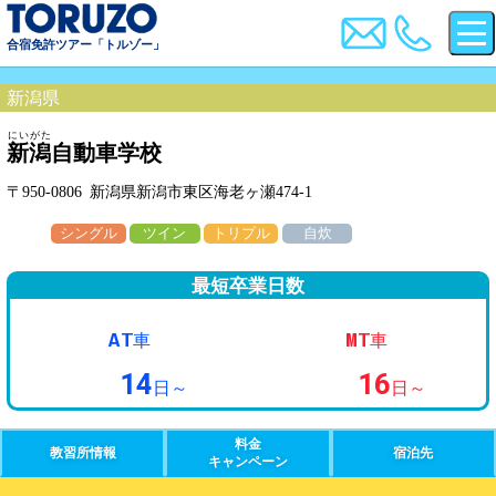
合宿免許ツアー「トルゾー」
新潟県
にいがた
新潟
自動車学校
〒950-0806 新潟県新潟市東区海老ヶ瀬474-1
シングル
ツイン
トリプル
自炊
最短卒業日数
AT
MT
車
車
14
16
日～
日～
料金
教習所情報
宿泊先
キャンペーン