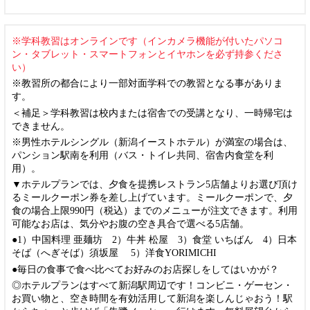
※学科教習はオンラインです（インカメラ機能が付いたパソコ
ン・タブレット・スマートフォンとイヤホンを必ず持参くださ
い）
※教習所の都合により一部対面学科での教習となる事がありま
す。
＜補足＞学科教習は校内または宿舎での受講となり、一時帰宅は
できません。
※男性ホテルシングル（新潟イーストホテル）が満室の場合は、
パンション駅南を利用（バス・トイレ共同、宿舎内食堂を利
用）。
▼ホテルプランでは、夕食を提携レストラン5店舗よりお選び頂け
るミールクーポン券を差し上げています。ミールクーポンで、夕
食の場合上限990円（税込）までのメニューが注文できます。利用
可能なお店は、気分やお腹の空き具合で選べる5店舗。
●1）中国料理 亜麺坊 2）牛丼 松屋 3）食堂 いちばん 4）日本
そば（へぎそば）須坂屋 5）洋食YORIMICHI
●毎日の食事で食べ比べてお好みのお店探しをしてはいかが？
◎ホテルプランはすべて新潟駅周辺です！コンビニ・ゲーセン・
お買い物と、空き時間を有効活用して新潟を楽しんじゃおう！駅