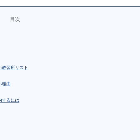
目次
い教習所リスト
い理由
約するには