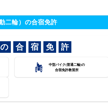
動二輪）の合宿免許
の
合
宿
免
許
中型バイク(普通二輪)の
合宿免許教習所