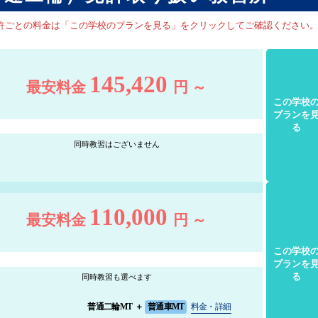
許ごとの料金は「この学校のプランを見る」をクリックしてご確認ください
145,420
最安料金
円 ～
この学校
プランを
る
同時教習はございません
110,000
最安料金
円 ～
この学校
プランを
る
同時教習も選べます
普通二輪MT
＋
普通車MT
料金・詳細