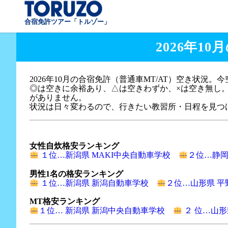
合宿免許ツアー「トルゾー」
2026年1
2026年10月の合宿免許（普通車MT/AT）空き状況
◎は空きに余裕あり、△は空きわずか、×は空き無し
がありません。
状況は日々変わるので、行きたい教習所・日程を見つけ
女性自炊格安ランキング
１位…新潟県 MAKI中央自動車学校
２位…静岡
男性1名の格安ランキング
１位…新潟県 新潟自動車学校
２位…山形県 
MT格安ランキング
１位… 新潟県 新潟中央自動車学校
２ 位…山