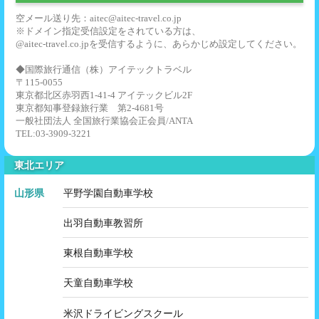
空メール送り先：aitec@aitec-travel.co.jp
※ドメイン指定受信設定をされている方は、
@aitec-travel.co.jpを受信するように、あらかじめ設定してください。
◆国際旅行通信（株）アイテックトラベル
〒115-0055
東京都北区赤羽西1-41-4 アイテックビル2F
東京都知事登録旅行業 第2-4681号
一般社団法人 全国旅行業協会正会員/ANTA
TEL:03-3909-3221
東北エリア
山形県
平野学園自動車学校
出羽自動車教習所
東根自動車学校
天童自動車学校
米沢ドライビングスクール