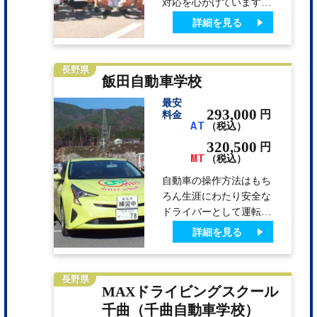
対応を心がけていますの
会】において、当校指導
で、きっと教習も楽しい
詳細を見る
員が 『最優秀』に選…
ですよ。 さまざまな宿
泊施設の中から選べるの
で、お好きな宿泊施設を
長野県
飯田自動車学校
チョイスして下さい。
各ペンション・温泉宿・
最安
ホテルでの食事も自慢。
293,000
円
料金
AT
（税込）
男性にはボリューム満点
で大好評。女性にはヘル
320,500
円
MT
シーな料理を提供してい
（税込）
ます。
自動車の操作方法はもち
ろん生涯にわたり安全な
ドライバーとして運転し
て頂くために大切な「運
詳細を見る
転の責任」「生命の大切
さ」「運転の楽しさ」を
皆様が楽しく上達出来る
長野県
MAXドライビングスクール
様、良い雰囲気づくりを
大切にし、ポイントをし
千曲（千曲自動車学校）