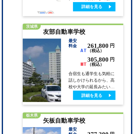
ます。東京から新幹線で
詳細を見る
120分。 歴史と美食の
街、米沢。『おもてなし
の心』を大切にするスタ
茨城県
友部自動車学校
ッフとバラエティに富ん
だ清潔な宿泊施設が人気
最安
の秘密です♪
261,800
円
料金
AT
（税込）
305,800
円
MT
（税込）
合宿生も通学生も気軽に
話しかけられるから、高
校や大学の延長みたいな
感じで過ごすことができ
詳細を見る
ると評判です。 通学圏
外で通えないのが残念と
の声も聞かれます。「生
栃木県
矢板自動車学校
徒の身になり心を込めて
教習します！」が当校の
最安
モットーです。 すべて