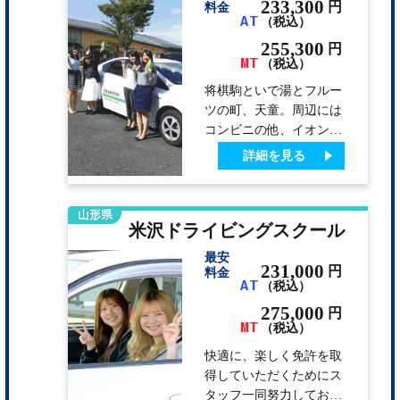
す。学校は、さくらんぼ
233,300
円
料金
AT
（税込）
東根駅まで歩いてもす
ぐ。近くにコンビニやイ
255,300
円
MT
オンもあり、ファースト
（税込）
フードなども豊富。ドラ
将棋駒といで湯とフルー
ッグや家電、ユニクロな
ツの町、天童。周辺には
どなど合宿には便利な環
コンビニの他、イオンモ
境です。
ール・スーパー・飲食店
詳細を見る
があります。 長期滞在
には欠かせないプライバ
シー重視のホテルタイプ
山形県
米沢ドライビングスクール
を全てにご用意してま
す。 天童自動車学校
最安
は「練習コースが広い」
231,000
円
料金
AT
（税込）
と大評判。時には、地元
グルメを振舞うイベント
275,000
円
MT
も開催しています。
（税込）
快適に、楽しく免許を取
得していただくためにス
タッフ一同努力しており