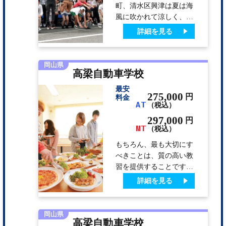
かい人達ばかりで、楽し
町、清水区興津は夏は海
くのびのびと教習できま
風に吹かれて涼しく、冬
す。
は雪が積もることはあり
詳細を見る
ません。 東京・名古屋
から約2時間で旅行気分
を味わいながら運転免許
岡山県
高梁自動車学校
を取得。 海や山に囲ま
れた渋滞の少ない海沿い
最安
の教習コースで気持ちよ
275,000
円
料金
AT
（税込）
くドライビング。 人気
の自炊プランから、温泉
297,000
円
MT
施設の宿泊先までプラン
（税込）
も充実していて人気の教
もちろん、最も大切にす
習所です。【オススメ】
べきことは、質の高い教
世界遺産登録の三保の松
習を提供することです。
原。清水名物、黒はんぺ
でも、「自動車学校は楽
詳細を見る
んと桜エビ、生シラスも
しくなくちゃ！」私たち
どう…
は、そう考えます。 ワ
クワクする気持ちさえあ
岡山県
高梁自動車学校
れば、どんな難しいこと