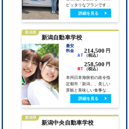
ピッタリなプランです！
お部屋は1Kタイプで、ツ
詳細を見る
イン利用の場合はロフト
をご利用いただきます。
もちろん料理器具は揃っ
新潟県
新潟自動車学校
ていて、徒歩圏内にスー
パー・ドラッグストア・
最安
コンビニの他に、飲食店
214,500
円
料金
AT
（税込）
もありますよ。 ホテル
プランも人気。ホテルル
258,500
円
MT
ートイン（※）の夕食は
（税込）
ホテルでの定食。美味し
本州日本海側初の政令指
い楽しい合宿生活を送る
定都市「新潟」、美しい
ならMAKI中央で！※
景観と美味しい食事など
日・祝の夕食は提携6店
環境の良さが最大の魅力
詳細を見る
舗から選んで外食になり
です。学校は新潟駅から
ま…
東へ約5km。 住宅街から
交通量の多い多車線道路
新潟県
新潟中央自動車学校
まで走れる実践的な路上
教習で、技術もしっかり