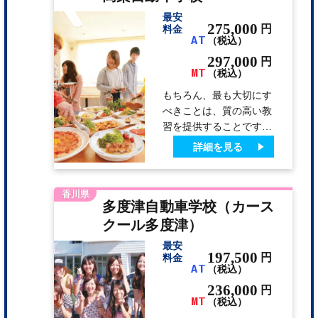
にも、どんな苦手なこと
最安
にもトライできる！ 手
275,000
円
料金
AT
（税込）
作りの美味しい食事、空
いた時間にみんなで遊べ
297,000
円
MT
る施設の数々…。皆さん
（税込）
のワクワク度アップのた
もちろん、最も大切にす
めの努力を惜しみませ
べきことは、質の高い教
ん。 【学科の授業がオ
習を提供することです。
ンデマンドに！】 オン
でも、「自動車学校は楽
詳細を見る
デマンド学科を導入した
しくなくちゃ！」私たち
ので…
は、そう考えます。 ワ
クワクする気持ちさえあ
香川県
多度津自動車学校（カース
れば、どんな難しいこと
にも、どんな苦手なこと
クール多度津）
にもトライできる！ 手
最安
作りの美味しい食事、空
197,500
円
料金
いた時間にみんなで遊べ
AT
（税込）
る施設の数々…。皆さん
236,000
円
のワクワク度アップのた
MT
（税込）
めの努力を惜しみませ