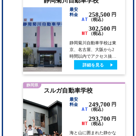
静岡菊川自動車学校
【教習生に人気のグル
最安
メ】 ・炭焼きレストラ
258,500
円
料金
AT
（税込）
ンさわやか
302,500
円
MT
（税込）
静岡菊川自動車学校は東
京、名古屋、大阪から2
時間以内でアクセス抜群
の立地の合宿教習所で
詳細を見る
す。また、ホテルルート
インは教習所から歩いて
6 分、くれたけインは教
静岡県
スルガ自動車学校
習所の目の前で、時間を
有効に使えます。周辺に
最安
もファーストフード店や
249,700
円
料金
AT
（税込）
コンビニもありすごく便
利な環境です。広々とし
293,700
円
MT
た教習コースでスタッフ
（税込）
もアットホームであたた
海と山に囲まれた静かな