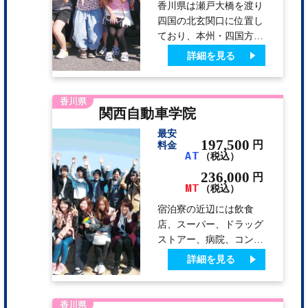
香川県は瀬戸大橋を渡り
ん。 【学科の授業がオ
四国の北玄関口に位置し
ンデマンドに！】 オン
ており、本州・四国方面
デマンド学科を導入した
からのアクセスが良く非
詳細を見る
ので…
常に便利です。 宿舎は
全室バス・トイレ・
TV・エアコン付。教習
香川県
関西自動車学院
も指導員が熱意を持って
教習させて頂きます。
最安
197,500
円
料金
AT
（税込）
236,000
円
MT
（税込）
宿泊寮の近辺には飲食
店、スーパー、ドラッグ
ストアー、病院、コンビ
ニ、本屋、ケーキ屋、携
詳細を見る
帯ショップなど生活に困
らない施設が徒歩、自転
車10分以内に揃ってま
香川県