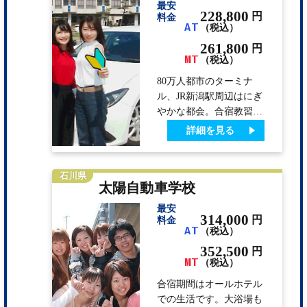
最安
身に付きます。すべての
228,800
円
料金
AT
（税込）
宿泊ホテルは新潟駅より
徒歩5～6分以内。買物も
261,800
円
MT
遊びも全て徒歩圏内でで
（税込）
きるので、生活環境は抜
80万人都市のターミナ
群です。
ル、JR新潟駅周辺はにぎ
やかな都会。合宿教習所
では珍しく大きな駅から
詳細を見る
徒歩約10分とアクセス抜
群の環境です。駅周辺に
はさまざまなお店が揃
石川県
太陽自動車学校
い、アフタースクールの
思い出づくりもバッチリ
最安
です♪『怒らない』『焦
314,000
円
料金
AT
（税込）
らない』『諦めない』を
モットーとした教習も魅
352,500
円
MT
力。※多くの方にご入校
（税込）
頂けるように契約ホテル
合宿期間はオールホテル
も多数用意しています。
での生活です。大浴場も
それでも人気の時期は早