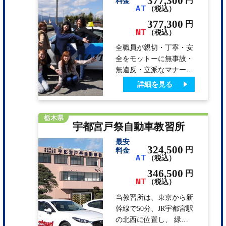
377,300
円
料金
AT
（税込）
の宿舎が、教習所から徒
歩5分圏内で、授業の空
377,300
円
MT
き時間は部屋に戻って過
（税込）
ごすことも可能です。
全職員が親切・丁寧・安
また、近隣にはディスカ
全をモットーに無事故・
ウントストアーや、カラ
無違反・立派なマナーを
オケ、和風レストラン、
備えた優秀なドライバー
詳細を見る
ドラックストア等もあり
の養成に努めています。
充実…
学校のスタッフもホテル
のスタッフも、皆様の快
栃木県
宇都宮戸祭自動車教習所
適を重視。ホテルの料理
長がコスト度外視で腕を
最安
振るう夕食も好評です
324,500
円
料金
AT
（税込）
よ。 ホテル周辺施設充
実！スーパー、銀行等徒
346,500
円
MT
歩1～2 分です。
（税込）
当教習所は、東京から新
幹線で50分、JR宇都宮駅
の北西に位置し、 緑豊