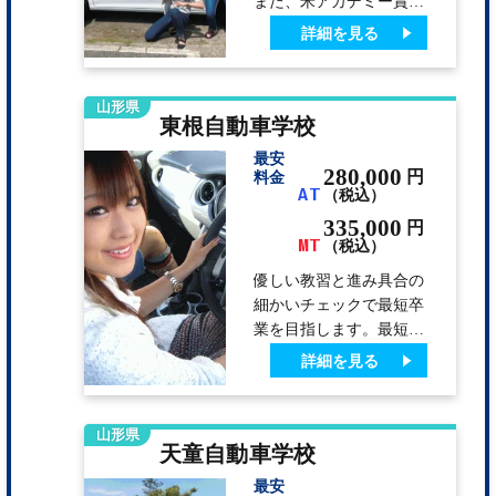
また、米アカデミー賞受
賞作品「おくりびと」の
詳細を見る
撮影現場として様々な場
所が使用されました。
この機会に是非酒田市へ
山形県
東根自動車学校
お越しください。
最安
280,000
円
料金
AT
（税込）
335,000
円
MT
（税込）
優しい教習と進み具合の
細かいチェックで最短卒
業を目指します。最短日
数での卒業への取り組み
詳細を見る
として、個別の進捗状況
を細かく把握して遅れの
兆候のある方には、教え
山形県
天童自動車学校
方の上手な教官が担当す
るなどの対応をしていま
最安