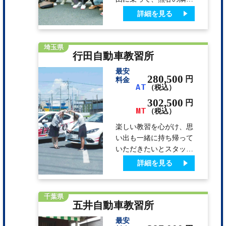
り。 いろんな所から乗
詳細を見る
換無しで、気軽に来られ
る場所で合宿しちゃお
う！近隣には意外と店舗
埼玉県
行田自動車教習所
も充実。 学校の目と鼻
の先に、スーパー、ドラ
最安
ッグストア、ファッショ
280,500
円
料金
AT
（税込）
ンモールや飲食店、アミ
ューズメントパーク
302,500
円
MT
「GiGO」も。時間の使
（税込）
い方の幅もいろいろ広が
楽しい教習を心がけ、思
るかも。関東近県からの
い出も一緒に持ち帰って
近場で快適な合宿免許は
いただきたいとスタッフ
いかが？ 【合宿担当・
一同、皆様をお待ちして
詳細を見る
指導員がらのアピール】
います。宿泊施設は教習
当校は合…
コースに隣接しており、
空いた時間に部屋へ戻る
千葉県
五井自動車教習所
ことも可能です。男女ど
ちらも24時間の警備体制
最安