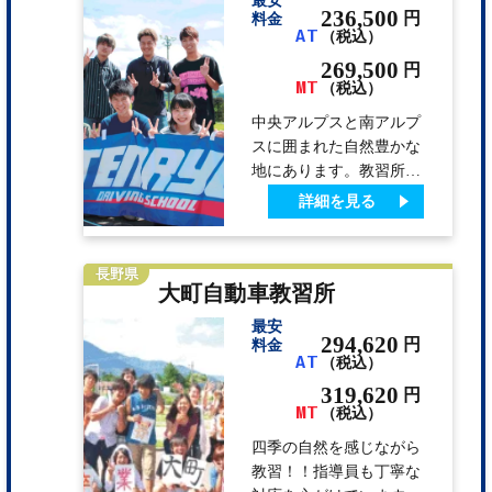
最安
だくための指導・教育を
236,500
円
料金
AT
（税込）
モットーにしています。
269,500
円
MT
（税込）
中央アルプスと南アルプ
スに囲まれた自然豊かな
地にあります。教習所の
裏は雄大な天竜川です。
詳細を見る
路上教習のコースも気持
ちよく、また少 し脚を
伸ばすと温泉、天竜舟下
長野県
大町自動車教習所
りなど、観光施設が充実
しています。 教習の技
最安
術の確かさは全国でもト
294,620
円
料金
AT
（税込）
ップレベル。指定教習所
の全国大会 に出場し全
319,620
円
MT
国1300校の中の優良38校
（税込）
に選ばれました。 また
四季の自然を感じながら
【第5回全国指定自動車
教習！！指導員も丁寧な
教習所学科教習競技大