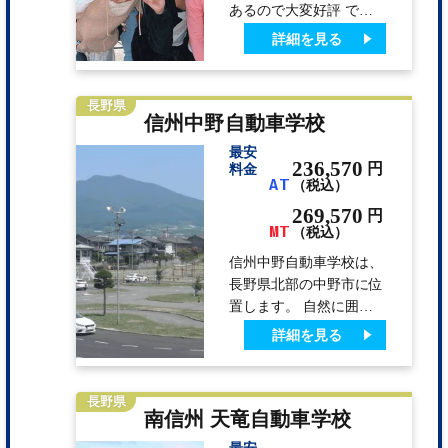
あるので大変好評 で
期に完売することも。思
す！ 宿泊所は金沢駅前
詳細を見る
い立ったら早めの決断･
のホテルを利用ですので
お…
金沢観光にとっても便利
です。 金沢東茶屋街、
長野県
信州中野自動車学校
兼六園、21世紀美術館、
金沢城など見所が沢山あ
最安
ります。金沢の奥座敷湯
236,570
円
料金
AT
（税込）
涌温泉(バスで60分）、
金沢の秘湯「深谷温泉」
269,570
円
MT
など日帰りで利用できま
（税込）
す。また、冬は金沢駅前
信州中野自動車学校は、
から日帰りスキーバスも
長野県北部の中野市に位
あります。
置します。 自然に囲ま
れたアットホームな環境
詳細を見る
の元、経験豊かな指導員
が多数在籍しており、運
転技術はもちろんのこ
長野県
南信州 天竜自動車学校
と、生涯「無事故・無違
反」の精神を養っていた