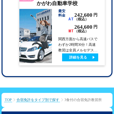
かがわ自動車学校
す。教習が早く終わった
日は、栗林公園や丸亀町
最安
の商店街などの観光地で
242,600
円
料金
AT
（税込）
高松を満喫して下さい。
当校は『褒めて伸ばす教
264,600
円
MT
習』をモットーにしてい
（税込）
るアットホームな教習所
関西方面から高速バスで
です。
わずか2時間30分！高速
教習は全員メルセデスベ
ンツ（アバンギャルド・
詳細を見る
ローレウス）または
BMW（X1）で実施！清
潔な校内宿泊施設はカー
ド式ロックキーで安心。
綺麗な宿舎で生活しても
らい、親切、丁寧をモッ
トーに指導していきま
TOP
合宿免許をタイプ別で探す
3食付の合宿免許教習所
す！日曜日は少し教習は
ありますが、半日お休み
ですので、粛々とご自由