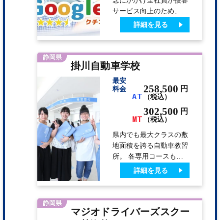
ン。教習の合間にご利用
サービス向上のため、褒
いただけます。 スポー
める達人検定3 級を取得
詳細を見る
ツのあとは、スー…
しており、ほめながら安
全ドライバーの育成を目
指しております。 お客
静岡県
掛川自動車学校
様に楽しみながら勉強を
していただける環境づく
最安
り（ハード面・ソフト面
258,500
円
料金
AT
（税込）
の充実）に平素から努力
しております。 お客様
302,500
円
MT
の不安をいち早く解消し
（税込）
て、安心して教習に専念
県内でも最大クラスの敷
できるよう全社員で卒業
地面積を誇る自動車教習
までサポートする学校で
所。 各専用コースも
す。 教習が予定通り進
広々としてゆとりがある
詳細を見る
むようお手伝いさせて頂
ため、教習生の集中する
い…
時期でも自分の苦手な課
題を何度でもチャレンジ
静岡県
マジオドライバーズスクー
でき、着実にステップア