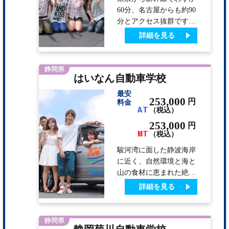
映えする地元グルメも盛
60分、名古屋からも約90
りだくさん。 ●熱海海上
分とアクセス抜群です。
花火大会も毎年大人気！
天気が良ければ、雄大な
詳細を見る
【開催予定】2026…
富士山をバックに教習が
できるのも魅力♪ 空き時
間には少し足を延ばして
静岡県
はいなん自動車学校
思いっきり合宿生活を楽
しんじゃお！ 最寄りの
最安
裾野駅から20分程の御殿
253,000
円
料金
AT
（税込）
場駅からは「御殿場プレ
ミアムアウトレット」へ
253,000
円
MT
のシャトルバスがありま
（税込）
す。 また6分の岩波駅か
駿河湾に面した静波海岸
らは「時之栖」へのシャ
に近く、自然環境と海と
トルバスがありますよ。
山の食材に恵まれた絶好
の立地条件です。 関
詳細を見る
東・関西の両方からアク
セスが良く、広い教習コ
ースで気持ちよく教習を
静岡県
受けることができます。