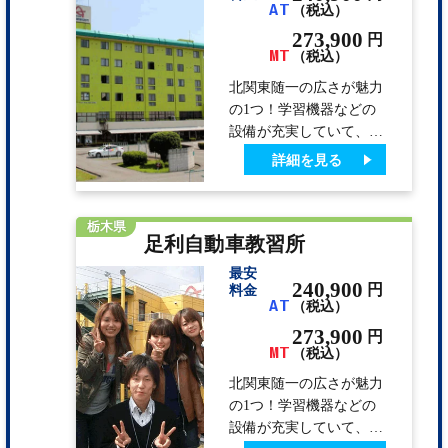
AT
（税込）
ちろん、家電・100 均な
ども。 ◎広いコースで
273,900
円
MT
早い上達。親切・丁寧は
（税込）
もちろんのこと、職員一
北関東随一の広さが魅力
同アットホームな雰囲気
の1つ！学習機器などの
で教習生の一生無事故を
設備が充実していて、教
目指し指導します。
習所内にも娯楽施設があ
詳細を見る
ります。 足利自動車教
習所は、広いコースでの
びのび教習できます。
栃木県
足利自動車教習所
東足利自動車教習所は、
普通車と自動二輪が、そ
最安
れぞれ専用コースなの
240,900
円
料金
AT
（税込）
で、安心です。 フリー
タイムには、温泉・観
273,900
円
MT
光・アミューズメントス
（税込）
ポットもあり教習以外も
北関東随一の広さが魅力
充実しています。 館内
の1つ！学習機器などの
レストランの食事はとて
設備が充実していて、教
も美味しいと好評です。