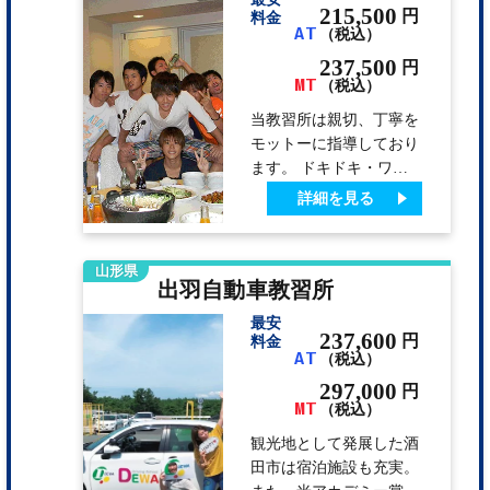
215,500
円
料金
AT
（税込）
237,500
円
MT
（税込）
当教習所は親切、丁寧を
モットーに指導しており
ます。 ドキドキ・ワク
ワク笑顔の絶えない思い
詳細を見る
出に残る合宿生活になる
ようスタッフ一同心より
お待ちしています。
山形県
出羽自動車教習所
最安
237,600
円
料金
AT
（税込）
297,000
円
MT
（税込）
観光地として発展した酒
田市は宿泊施設も充実。