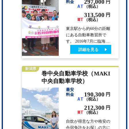
でセキュリティーも安
297,000
円
料金
AT
（税込）
心！近隣にはコンビニ、
スーパー、ファミレス、
313,500
円
MT
ファストフード、ドン・
（税込）
キホーテ、100円ショッ
東京駅から約60分の距離
プなどがあり、生活には
にある自動車教習所で
とても便利です。 最短
す。 2016年7月に臨海荘
で卒業して頂くために、
をリニューアルして女性
詳細を見る
我々もできる限りの協力
専用宿舎、また新たにマ
を…
リーナINNの男性宿舎を
オープンして快適な合宿
新潟県
巻中央自動車学校（MAKI
生活を送ることができま
す！ お友達と同時申込
中央自動車学校）
の場合は割引もあるの
最安
で、お友達を誘っておト
190,300
円
料金
クに免許を取ろう♪
AT
（税込）
212,300
円
MT
（税込）
自炊が得意な方や格安の
合宿免許をお探しの方に