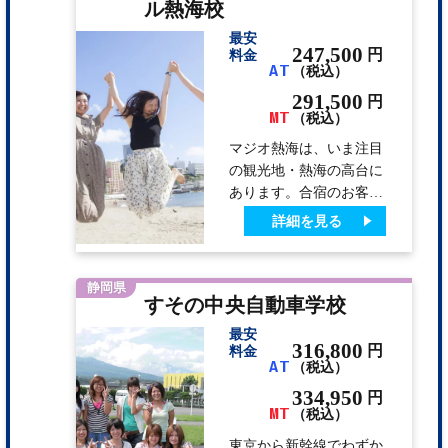
ップできます。 「いき
ル熱海校
なりコースに出るのは少
最安
し不安」という方のため
247,500
円
料金
に、「トレーチャー」と
AT
（税込）
いうシミュレーション教
291,500
円
習を1時限目に取り入れ
MT
（税込）
ています。 指導員はベ
マジオ熱海は、いま注目
テランから若手まで、確
の観光地・熱海の高台に
かな指導と適切なアドバ
あります。合宿のお客様
イスが可能。あなたの運
も通学のお客様もみんな
詳細を見る
転免許…
仲良し。困ったことも気
楽に相談できるアットホ
ームな雰囲気です。 空
静岡県
すその中央自動車学校
き時間は熱海の街でグル
メや観光スポットを満
最安
喫。旅行気分を楽しみな
316,800
円
料金
AT
（税込）
がら、運転技術が身につ
きます。 ●来宮神社・伊
334,950
円
MT
豆山神社は観光スポット
（税込）
として人気急上昇。SNS
東京から新幹線でわずか