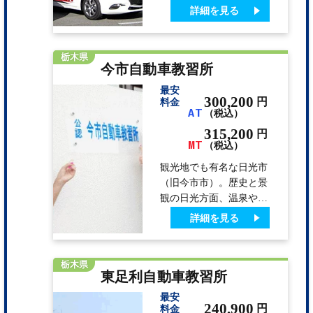
かな環境の中『親切』
詳細を見る
『丁寧』をモットーに予
定期間にて皆様が卒業で
きるよう職員一同応援致
栃木県
今市自動車教習所
します。
最安
300,200
円
料金
AT
（税込）
315,200
円
MT
（税込）
観光地でも有名な日光市
（旧今市市）。歴史と景
観の日光方面、温泉やテ
ーマパークで有名な鬼怒
詳細を見る
川方面にもアクセス可
能。教習所近くにはショ
ッピングモールやたくさ
栃木県
東足利自動車教習所
んのお店があり生活便利
です。コンビニ・スーパ
最安
ー・ドラッグ・飲食はも
240,900
円
料金