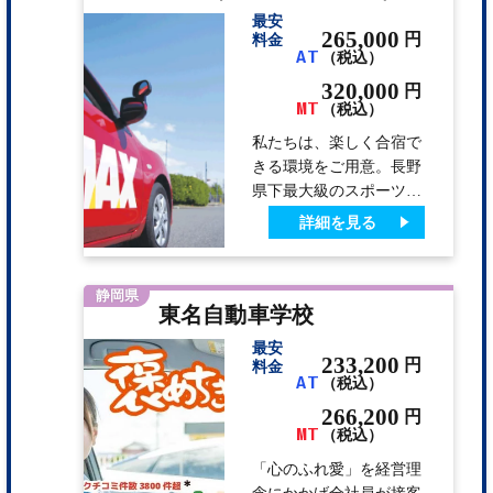
っかり伝える教習をして
最安
います。 ●アルプスに囲
265,000
円
料金
まれ自然が豊か。すがす
AT
（税込）
がしい南信州の風と大自
320,000
円
然の中、のびのび気持ち
MT
（税込）
良く教習できます。 ●初
私たちは、楽しく合宿で
心運転者教育において、
きる環境をご用意。長野
優れた教習所として全
県下最大級のスポーツク
国・管区、表彰されまし
ラブ｢MAXスポーツクラ
詳細を見る
た…
ブ｣やスーパー銭湯「 広
徳の湯」が宿泊施設に隣
接。教習生はスーパー銭
静岡県
東名自動車学校
湯・ジム・プールを全て
毎日無料でご利用いただ
最安
けます。 マシンジムや
233,200
円
料金
AT
（税込）
25mプールの他にフット
サルやテニスも出来る複
266,200
円
MT
合施設。 自動車学校か
（税込）
ら徒歩5分の場所に24 時
「心のふれ愛」を経営理
間フィットネスがオープ
念にかかげ全社員が接客