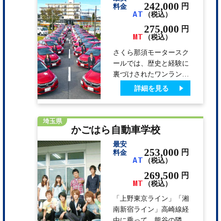
り、千本松牧場のソフト
242,000
円
料金
クリームも評判です。
AT
（税込）
275,000
円
MT
（税込）
さくら那須モータースク
ールでは、歴史と経験に
裏づけされたワンランク
上の教習を行っていま
詳細を見る
す。 緑あふれる空の下
で、最短快適な教習が味
わえます。しかも、東京
埼玉県
かごはら自動車学校
から60分！3食ビュッフ
ェスタイルが嬉しい！！
最安
253,000
円
料金
AT
（税込）
269,500
円
MT
（税込）
「上野東京ライン」「湘
南新宿ライン」高崎線経
由に乗って、熊谷の隣