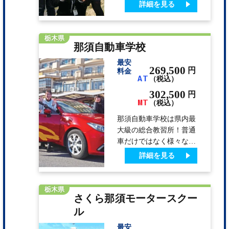
習所内にも娯楽施設があ
詳細を見る
モリモリ食べて毎日の教
ります。 足利自動車教
習を頑張…
習所は、広いコースでの
びのび教習できます。
栃木県
那須自動車学校
東足利自動車教習所は、
普通車と自動二輪が、そ
最安
れぞれ専用コースなの
269,500
円
料金
AT
（税込）
で、安心です。 フリー
タイムには、温泉・観
302,500
円
MT
光・アミューズメントス
（税込）
ポットもあり教習以外も
那須自動車学校は県内最
充実しています。
大級の総合教習所！普通
車だけではなく様々な免
許が教習可能です。 教
詳細を見る
習車も新車を導入したの
で、きれいな車で那須塩
原の街を走ってみよう。
栃木県
さくら那須モータースクー
車で1時間以内で行ける
範囲に那須高原や全国的
ル
にも有名な塩原温泉があ
最安